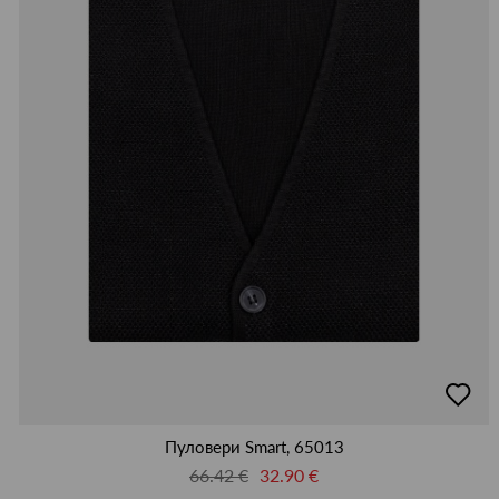
добав
в
люби
Пуловери Smart, 65013
66.42 €
32.90 €