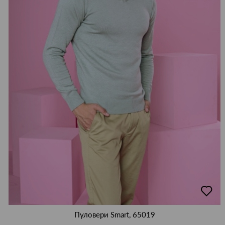
добав
в
люби
Пуловери Smart, 65019