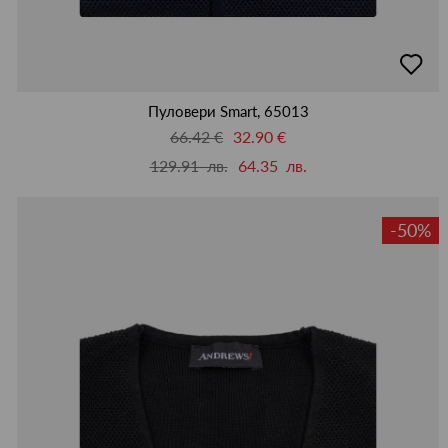
добав
в
люби
Пуловери Smart, 65013
66.42 €
32.90 €
129.91 лв.
64.35 лв.
-50%