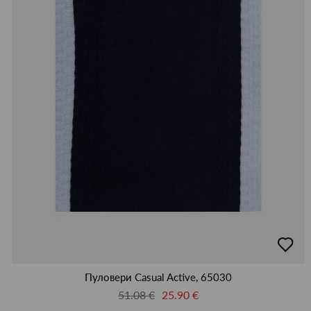
добав
в
люби
Пуловери Casual Active, 65030
51.08 €
25.90 €