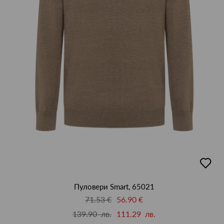
добав
в
люби
Пуловери Smart, 65021
71.53 €
56.90 €
139.90 лв.
111.29 лв.