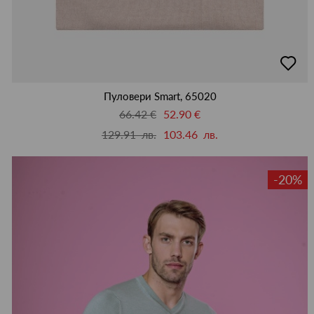
добав
в
люби
Пуловери Smart, 65020
66.42 €
52.90 €
129.91 лв.
103.46 лв.
-20%