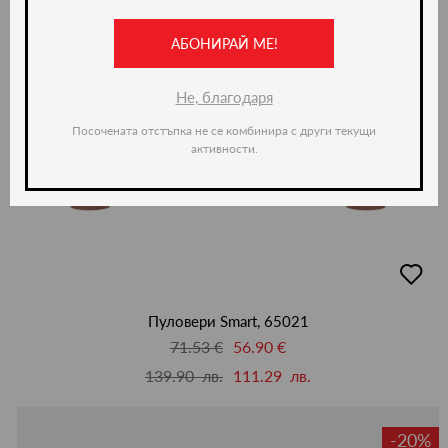
АБОНИРАЙ МЕ!
Не, благодаря
Посочената отстъпка не се комбинира с други текущи
активности.
добав
в
люби
Пуловери Smart, 65021
71.53 €
56.90 €
139.90 лв.
111.29 лв.
-20%