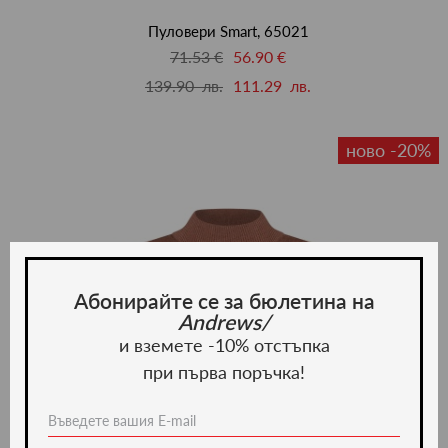
люби
Пуловери Smart, 65021
71.53 €
56.90 €
139.90 лв.
111.29 лв.
ново -20%
Абонирайте се за бюлетина на
Andrews/
и вземете -10% отстъпка
при първа поръчка!