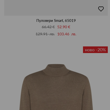
добав
в
люби
Пуловери Smart, 65019
66.42 €
52.90 €
129.91 лв.
103.46 лв.
ново -20%