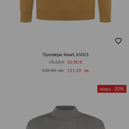
добав
в
люби
Пуловери Smart, 65021
71.53 €
56.90 €
139.90 лв.
111.29 лв.
ново -20%