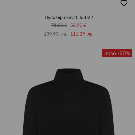
в
люби
Пуловери Smart, 65022
71.53 €
56.90 €
139.90 лв.
111.29 лв.
ново -20%