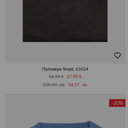
добав
в
люби
Пуловери Smart, 65024
56.19 €
27.90 €
109.90 лв.
54.57 лв.
-20%