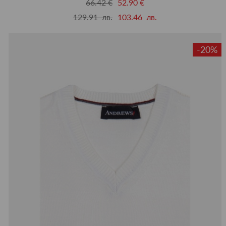
66.42 €
52.90 €
129.91 лв.
103.46 лв.
-20%