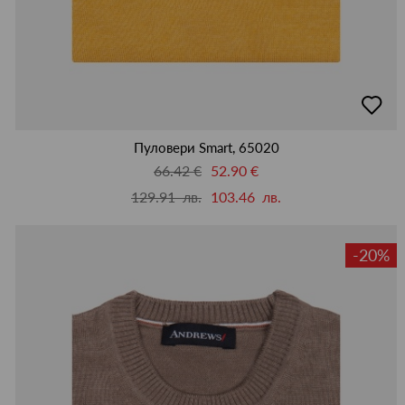
добав
в
люби
Пуловери Smart, 65020
66.42 €
52.90 €
129.91 лв.
103.46 лв.
-20%