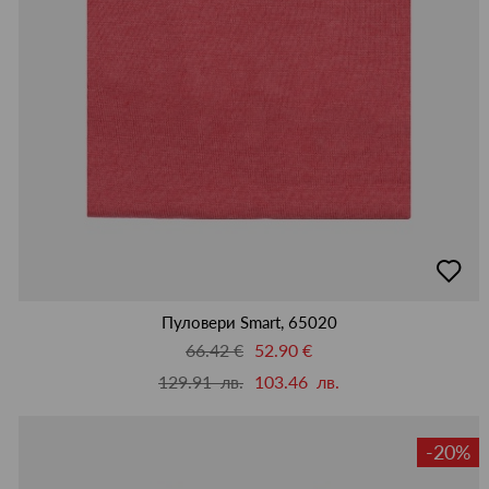
добав
в
люби
Пуловери Smart, 65020
66.42 €
52.90 €
129.91 лв.
103.46 лв.
-20%