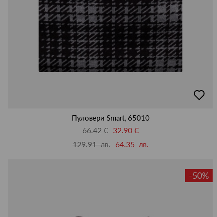
добав
в
люби
Пуловери Smart, 65010
66.42 €
32.90 €
129.91 лв.
64.35 лв.
-50%