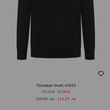
добав
в
люби
Пуловери Smart, 65022
71.53 €
56.90 €
139.90 лв.
111.29 лв.