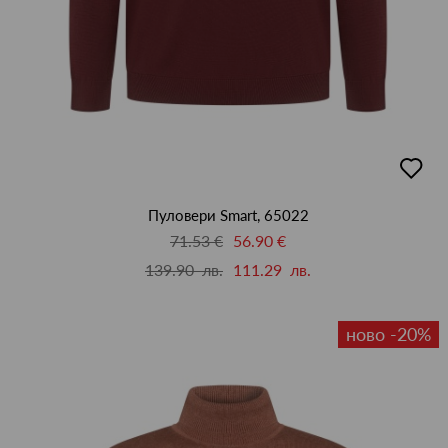
добав
в
люби
Пуловери Smart, 65022
71.53 €
56.90 €
139.90 лв.
111.29 лв.
ново -20%