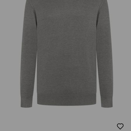
добав
в