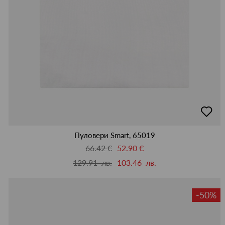
добав
в
люби
Пуловери Smart, 65019
66.42 €
52.90 €
129.91 лв.
103.46 лв.
-50%