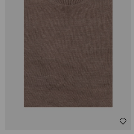
добав
в
люби