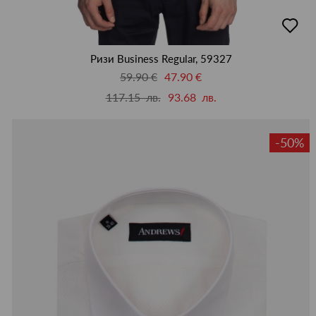
добав
в
люби
Ризи Business Regular, 59327
59.90 €
47.90 €
117.15 лв.
93.68 лв.
-50%