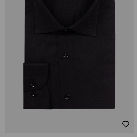
добав
в
люби