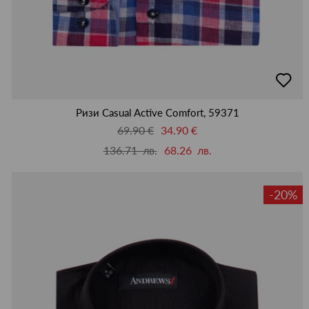
добав
в
люби
Ризи Casual Active Comfort, 59371
69.90 €
34.90 €
136.71 лв.
68.26 лв.
-20%