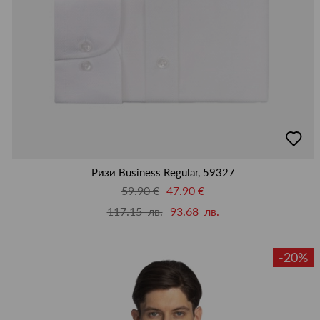
добав
в
люби
Ризи Business Regular, 59327
59.90 €
47.90 €
117.15 лв.
93.68 лв.
-20%