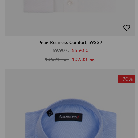
добав
в
люби
Ризи Business Comfort, 59332
69.90 €
55.90 €
136.71 лв.
109.33 лв.
-20%