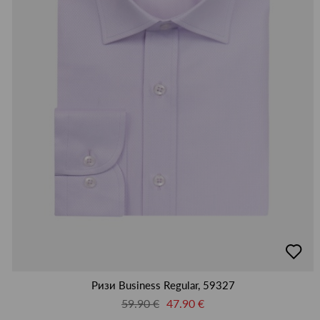
добав
в
люби
Ризи Business Regular, 59327
59.90 €
47.90 €