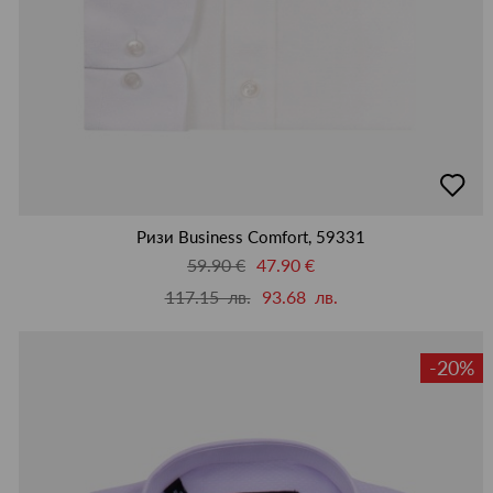
добав
в
люби
Ризи Business Comfort, 59331
59.90 €
47.90 €
117.15 лв.
93.68 лв.
-20%