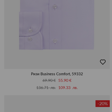
добав
в
люби
Ризи Business Comfort, 59332
69.90 €
55.90 €
136.71 лв.
109.33 лв.
-20%