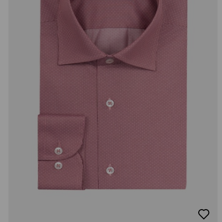
добав
в