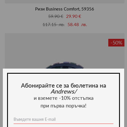
люби
Ризи Business Comfort, 59356
59.90 €
29.90 €
117.15 лв.
58.48 лв.
-50%
Абонирайте се за бюлетина на
Andrews/
и вземете -10% отстъпка
при първа поръчка!