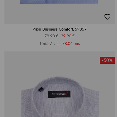
добав
в
люби
Ризи Business Comfort, 59357
79.90 €
39.90 €
156.27 лв.
78.04 лв.
-50%