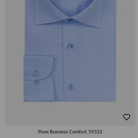
добав
в
люби
Ризи Business Comfort, 59332