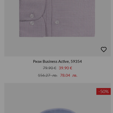
добав
в
люби
Ризи Business Active, 59354
79.90 €
39.90 €
156.27 лв.
78.04 лв.
-50%