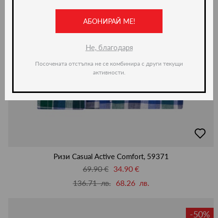
АБОНИРАЙ МЕ!
Не, благодаря
Посочената отстъпка не се комбинира с други текущи
активности.
добав
в
люби
Ризи Casual Active Comfort, 59371
69.90 €
34.90 €
136.71 лв.
68.26 лв.
-50%