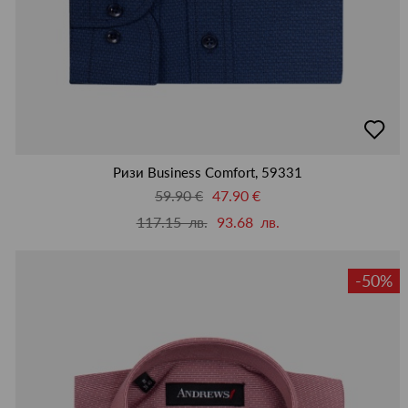
добав
в
люби
Ризи Business Comfort, 59331
59.90 €
47.90 €
117.15 лв.
93.68 лв.
-50%