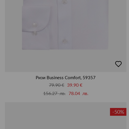
добав
в
люби
Ризи Business Comfort, 59357
79.90 €
39.90 €
156.27 лв.
78.04 лв.
-50%