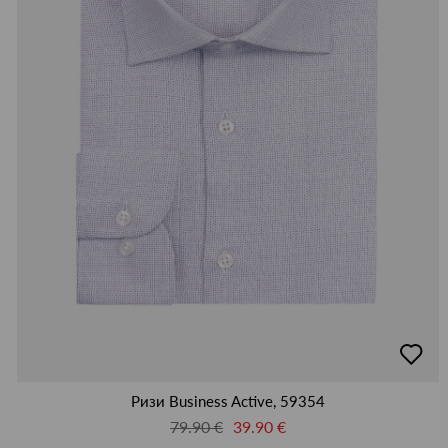
добав
в
люби
Ризи Business Active, 59354
79.90 €
39.90 €