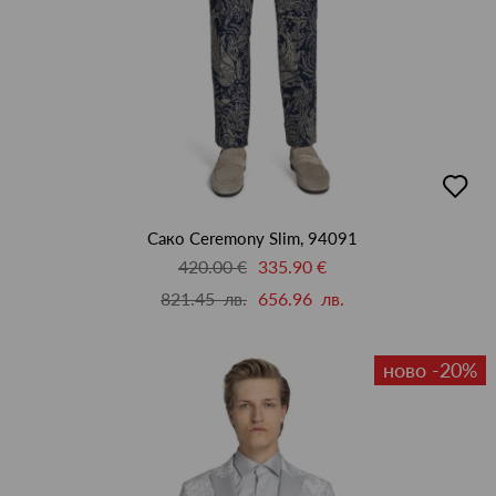
добав
в
люби
Сако Ceremony Slim, 94091
420.00 €
335.90 €
821.45 лв.
656.96 лв.
ново -20%