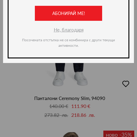
АБОНИРАЙ МЕ!
Не, благодаря
Посочената отстъпка не се комбинира с други текущи
активности.
добав
в
люби
Панталони Ceremony Slim, 94090
140.00 €
111.90 €
273.82 лв.
218.86 лв.
ново -35%