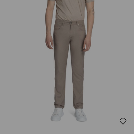
добав
в
люби