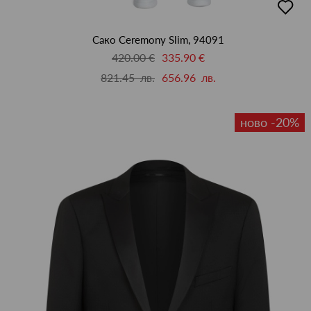
в
люби
Сако Ceremony Slim, 94091
420.00 €
335.90 €
821.45 лв.
656.96 лв.
ново -20%