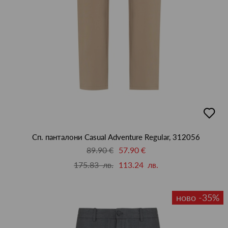
добав
в
люби
Сп. панталони Casual Adventure Regular, 312056
89.90 €
57.90 €
175.83 лв.
113.24 лв.
ново -35%