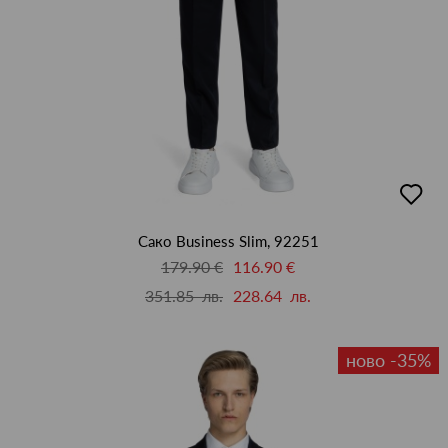
добав
в
люби
Сако Business Slim, 92251
179.90 €
116.90 €
351.85 лв.
228.64 лв.
ново -35%