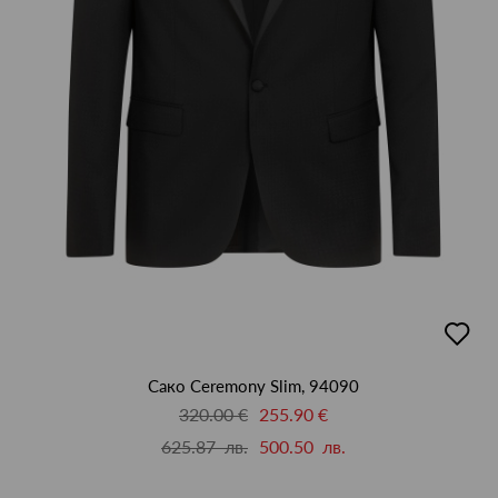
добав
в
люби
Сако Ceremony Slim, 94090
320.00 €
255.90 €
625.87 лв.
500.50 лв.