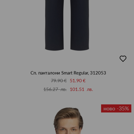
добав
в
люби
Сп. панталони Smart Regular, 312053
79.90 €
51.90 €
156.27 лв.
101.51 лв.
ново -35%