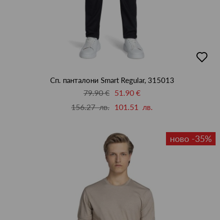
добав
в
люби
Сп. панталони Smart Regular, 315013
79.90 €
51.90 €
156.27 лв.
101.51 лв.
ново -35%