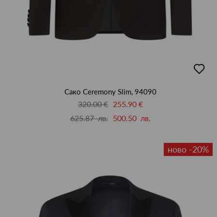
добав
в
люби
Сако Ceremony Slim, 94090
320.00 €
255.90 €
625.87 лв.
500.50 лв.
ново -20%