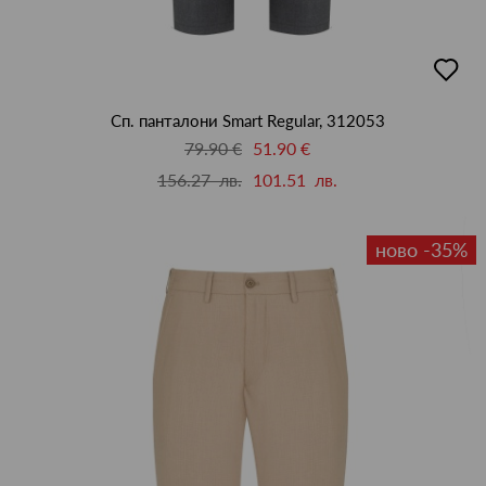
добав
в
люби
Сп. панталони Smart Regular, 312053
79.90 €
51.90 €
156.27 лв.
101.51 лв.
ново -35%