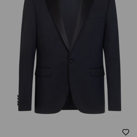
добав
в