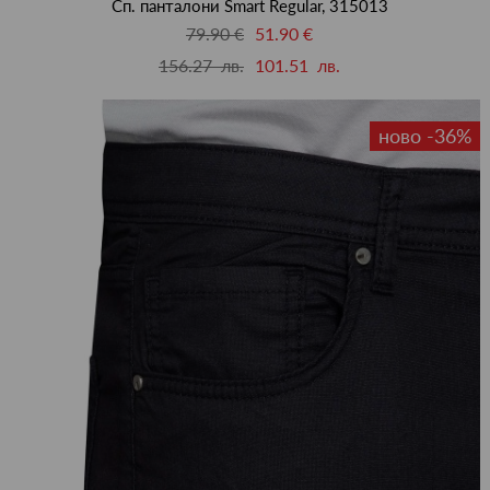
Сп. панталони Smart Regular, 315013
79.90 €
51.90 €
156.27 лв.
101.51 лв.
ново -36%