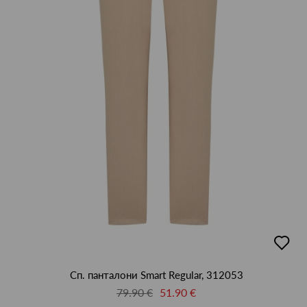
добав
в
люби
Сп. панталони Smart Regular, 312053
79.90 €
51.90 €