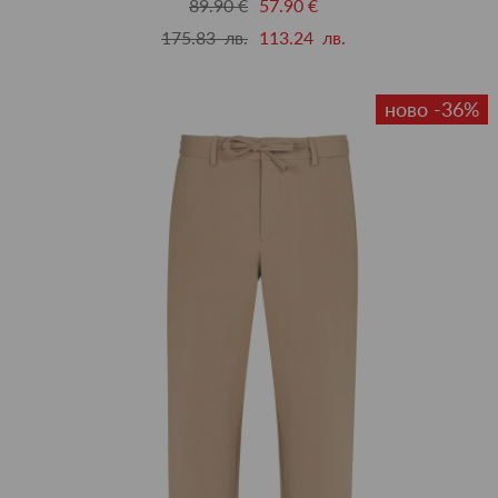
89.90 €
57.90 €
175.83 лв.
113.24 лв.
ново -36%