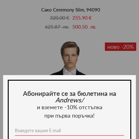
люби
Сако Ceremony Slim, 94090
320.00 €
255.90 €
625.87 лв.
500.50 лв.
ново -20%
Абонирайте се за бюлетина на
Andrews/
и вземете -10% отстъпка
при първа поръчка!