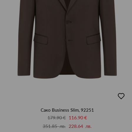
добав
в
люби
Сако Business Slim, 92251
179.90 €
116.90 €
351.85 лв.
228.64 лв.