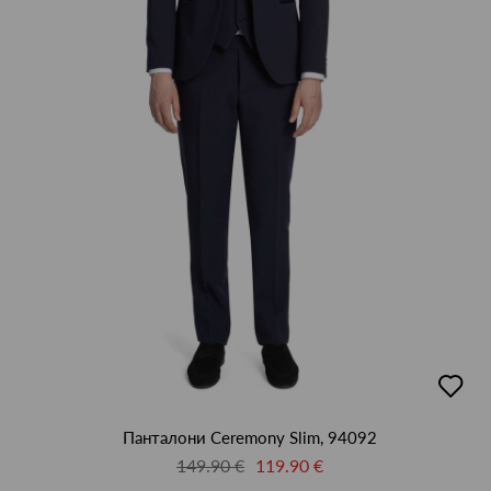
46
47
48
50
52
54
56
58
60
62
64
L
M
S
XL
XXL
XXXL
XXXXL
М
добав
в
люби
Панталони Ceremony Slim, 94092
149.90 €
119.90 €