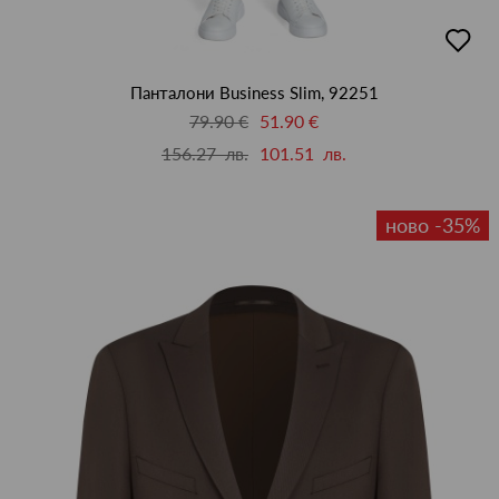
добав
в
люби
Панталони Business Slim, 92251
79.90 €
51.90 €
156.27 лв.
101.51 лв.
ново -35%