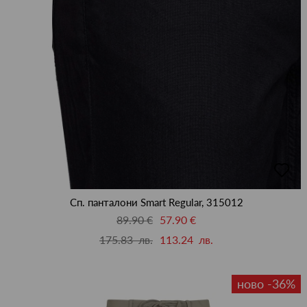
добав
в
люби
Сп. панталони Smart Regular, 315012
89.90 €
57.90 €
175.83 лв.
113.24 лв.
ново -36%