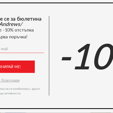
Костюми
е се за бюлетина
Пазарувай сега
Andrews/
е -10% отстъпка
ърва поръчка!
-1
Recommended products
-36%
ОНИРАЙ МЕ!
, благодаря
пка не се комбинира с други
щи активности.