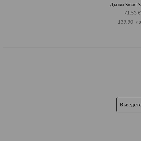
Дънки Smart S
71.53 €
139.90 лв