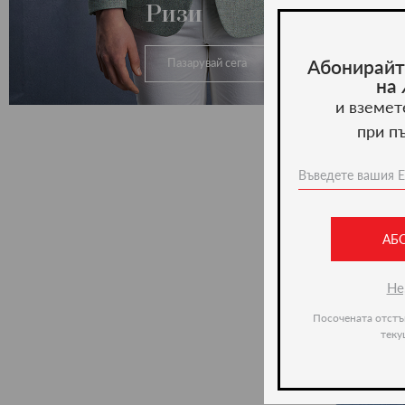
Ризи
Абонирайт
Пазарувай сега
на
и вземет
при п
АБ
Не
Посочената отстъ
теку