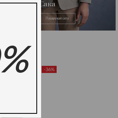
Сака
Пазарувай сега
0%
-36%