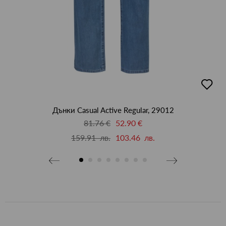
бави
добав
в
бими
люби
Дънки Casual Active Regular, 29012
81.76 €
52.90 €
159.91 лв.
103.46 лв.