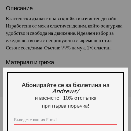
Описание
Класически дънки с права кройка и изчистен дизайн.
Изработени от мек и еластичен деним, който осигурява
удобство и свобода на движение. Идеален избор за
ежедневна визия с непринуден и съвременен стил.
Сезон: есен/зима. Състав: 99% памук, 1% еластан.
Материал и грижа
Материал:
Абонирайте се за бюлетина на
Andrews/
и вземете -10% отстъпка
при първа поръчка!
Ние препоръчваме