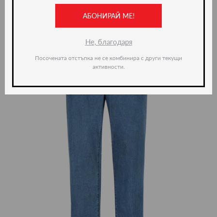
АБОНИРАЙ МЕ!
-35%
Не, благодаря
Посочената отстъпка не се комбинира с други текущи
активности.