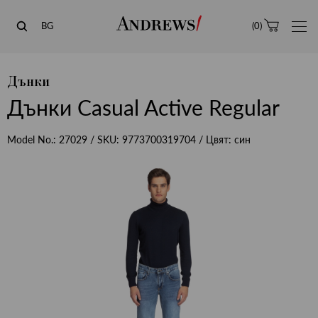
Andrews
BG
(
0
)
Дънки
Дънки Casual Active Regular
Model No.:
27029
/ SKU:
9773700319704
/ Цвят:
син