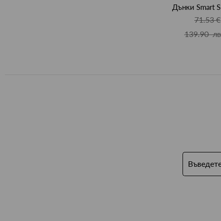
Дънки Smart S
71.53 €
139.90 лв