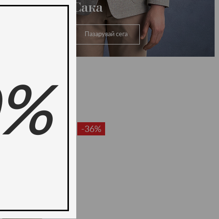
Сака
Пазарувай сега
0%
-36%