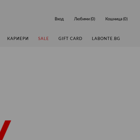
Вход
Любими (
0
)
Кошница (
0
)
КАРИЕРИ
SALE
GIFT CARD
LABONTE.BG