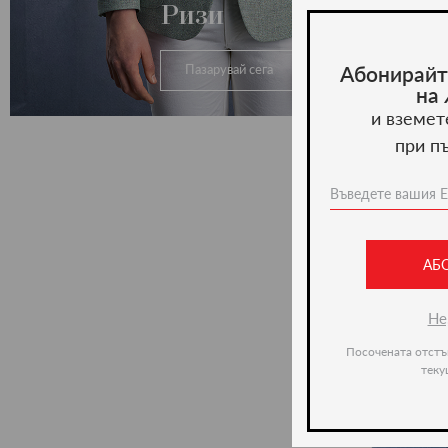
Ризи
Абонирайт
Пазарувай сега
на
и вземет
при п
АБ
Не
Посочената отстъ
теку