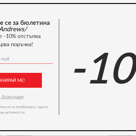
Костюми
е се за бюлетина
Пазарувай сега
Andrews/
е -10% отстъпка
ърва поръчка!
-1
Recommended products
-36%
ОНИРАЙ МЕ!
, благодаря
пка не се комбинира с други
щи активности.