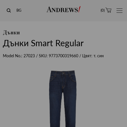
Andrews
BG
(
0
)
Дънки
Дънки Smart Regular
Model No.:
27023
/ SKU:
9773700319660
/ Цвят:
т. син