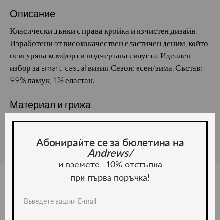
Описание
Класически дънки с права кройка и изчистен дизайн.
Изработени от висококачествен еластичен деним, който
осигурява комфорт и подчертава силуета. Идеален
избор за smart-casual визия. Сезон: есен/зима. Състав:
99% памук, 1% еластан.
Материал и грижа
Материал:
Абонирайте се за бюлетина на
Andrews/
и вземете -10% отстъпка
при първа поръчка!
Ние препоръчваме