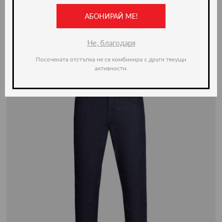
АБОНИРАЙ МЕ!
-50%
Не, благодаря
Посочената отстъпка не се комбинира с други текущи
активности.