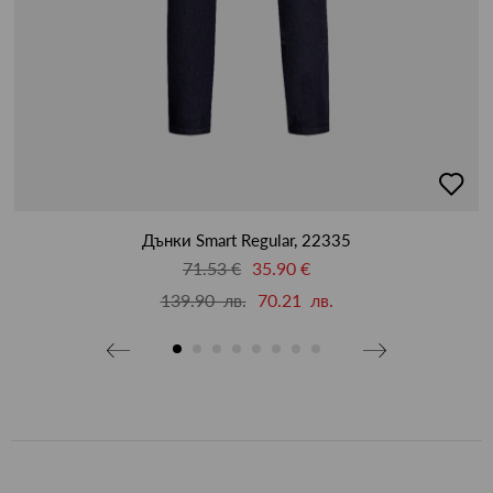
бави
добав
в
бими
люби
Дънки Smart Regular, 22335
71.53 €
35.90 €
139.90 лв.
70.21 лв.