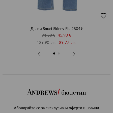
бави
добав
в
бими
люби
Дънки Smart Skinny Fit, 28049
71.53 €
45.90 €
139.90 лв.
89.77 лв.
бюлетин
Абонирайте се за ексклузивни оферти и новини