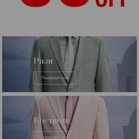
Категории
Ризи
Пазарувай сега
Костюми
Пазарувай сега