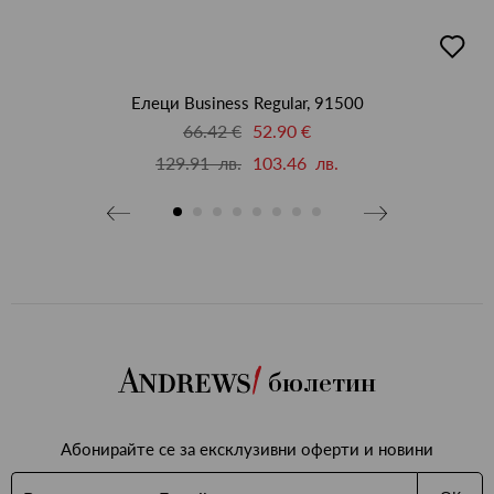
добав
в
люби
Елеци Business Regular, 91500
66.42 €
52.90 €
129.91 лв.
103.46 лв.
бюлетин
Абонирайте се за ексклузивни оферти и новини