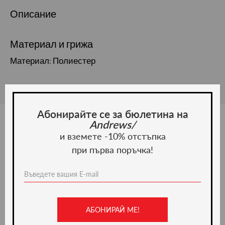
Описание
Материал и грижа
Материал: Полиестер
Абонирайте се за бюлетина на
Andrews/
и вземете -10% отстъпка
Ние препоръчваме
при първа поръчка!
-20%
АБОНИРАЙ МЕ!