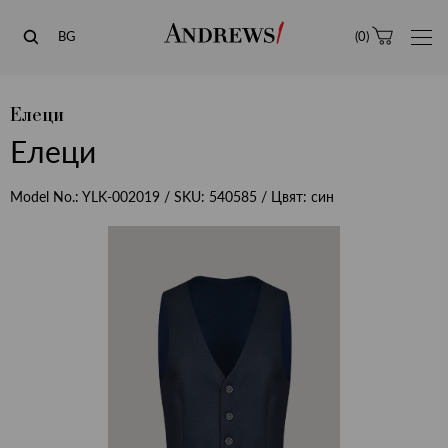
Andrews
BG
(
0
)
Елеци
Елеци
Model No.:
YLK-002019
/ SKU:
540585
/ Цвят:
син