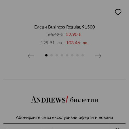
добав
в
люби
Елеци Business Regular, 91500
66.42 €
52.90 €
129.91 лв.
103.46 лв.
бюлетин
Абонирайте се за ексклузивни оферти и новини