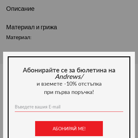
Описание
Материал и грижа
Материал:
Абонирайте се за бюлетина на
Andrews/
и вземете -10% отстъпка
Ние препоръчваме
при първа поръчка!
-20%
АБОНИРАЙ МЕ!