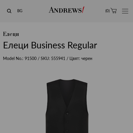
Andrews
BG
(
0
)
Елеци
Елеци Business Regular
Model No.:
91500
/ SKU:
555941
/ Цвят:
черен