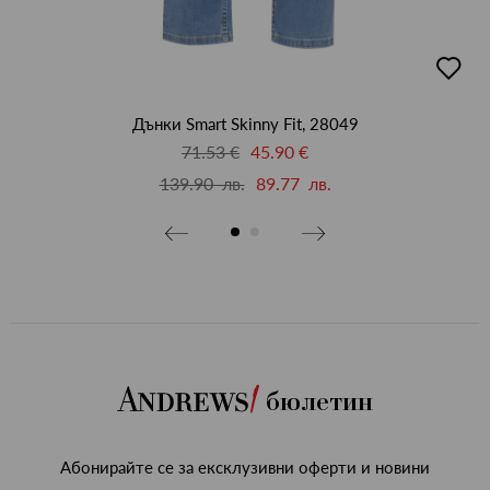
бави
добав
в
бими
люби
Дънки Smart Skinny Fit, 28049
71.53 €
45.90 €
139.90 лв.
89.77 лв.
бюлетин
Абонирайте се за ексклузивни оферти и новини