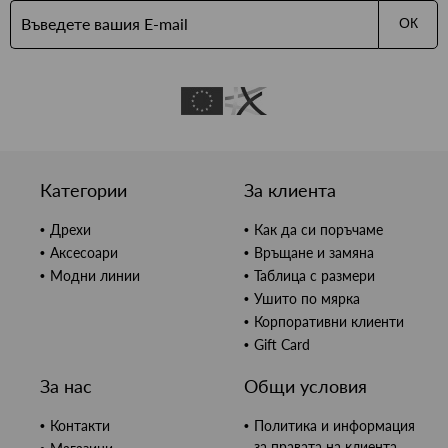
ОК
Категории
За клиента
Дрехи
Как да си поръчаме
Аксесоари
Връщане и замяна
Модни линии
Таблица с размери
Ушито по мярка
Корпоративни клиенти
Gift Card
За нас
Общи условия
Контакти
Политика и информация
за правата на клиента