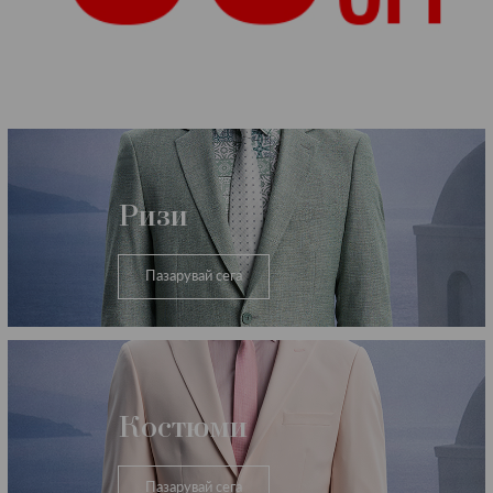
Категории
Ризи
Пазарувай сега
Костюми
Пазарувай сега