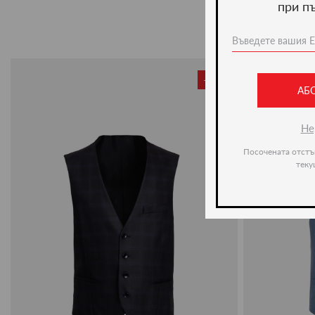
при п
-50%
АБ
Не
Посочената отстъ
теку