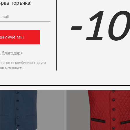
ърва поръчка!
-1
Ние препоръчваме
-50%
ОНИРАЙ МЕ!
, благодаря
пка не се комбинира с други
щи активности.