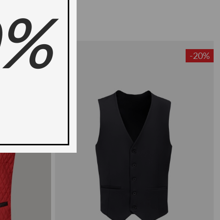
0%
-51%
-20%