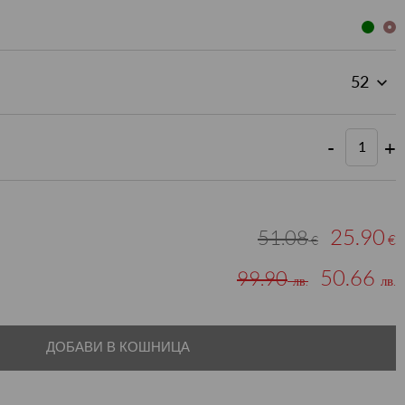
-
+
25.90
51.08
€
€
50.66
99.90
лв.
лв.
ДОБАВИ В КОШНИЦА