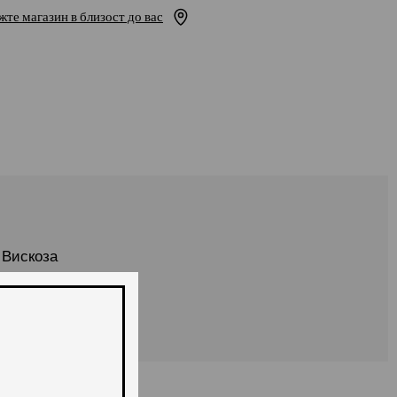
жте магазин в близост до вас
 Вискоза