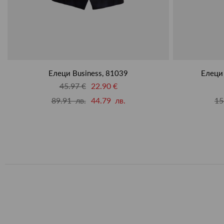
Елеци Business, 81039
Елеци 
45.97 €
22.90 €
89.91 лв.
44.79 лв.
15