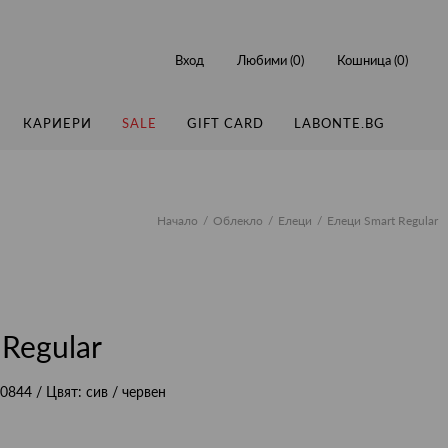
Вход
Любими (
0
)
Кошница (
0
)
КАРИЕРИ
SALE
GIFT CARD
LABONTE.BG
Начало
Облекло
Елеци
Елеци Smart Regular
Regular
0844
/ Цвят:
сив / червен