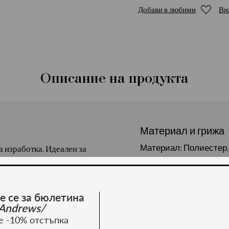
Добави в любими
Ви
Описание на продукта
Материал и грижа
Материал: Полиестер,
а изработка. Идеален за
ето. Подходящ за сезон
за.
е се за бюлетина
Andrews/
е -10% отстъпка