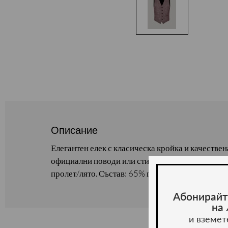
Описание
Елегантен елек с класическа кройка и качествен
официални поводи или стилна визия в ежедневи
пролет/лято. Състав: 65% полиестер, 35% виско
Абонирайт
на
и вземет