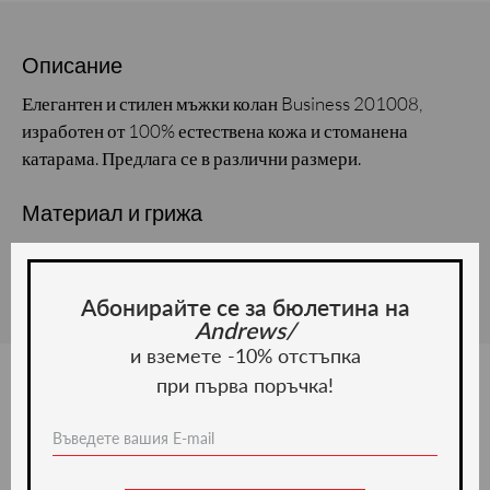
Описание
Елегантен и стилен мъжки колан Business 201008,
изработен от 100% естествена кожа и стоманена
катарама. Предлага се в различни размери.
Материал и грижа
Материал: Естествена кожа
Абонирайте се за бюлетина на
Andrews/
и вземете -10% отстъпка
при първа поръчка!
Ние препоръчваме