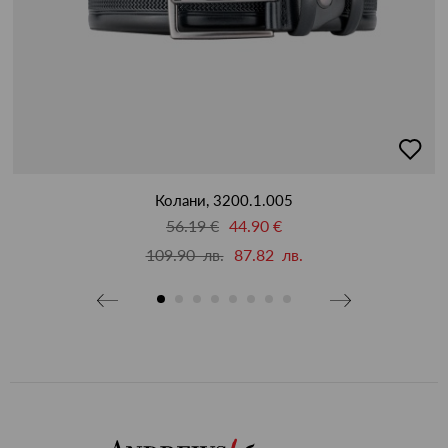
бави
добав
в
бими
люби
Колани, 3200.1.005
56.19 €
44.90 €
109.90 лв.
87.82 лв.