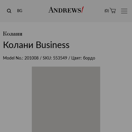
Andrews
BG
(
0
)
Колани
Колани Business
Model No.:
201008
/ SKU:
553549
/ Цвят:
бордо