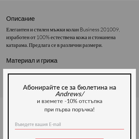
Описание
Елегантен и стилен мъжки колан Business 201009,
изработен от 100% естествена кожа и стоманена
катарама. Предлага се в различни размери.
Материал и грижа
Материал: Естествена кожа
Абонирайте се за бюлетина на
Andrews/
и вземете -10% отстъпка
при първа поръчка!
Ние препоръчваме