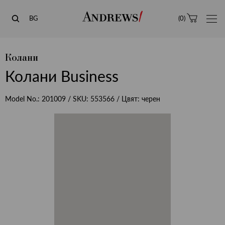
Andrews
BG
(
0
)
Колани
Колани Business
Model No.:
201009
/ SKU:
553566
/ Цвят:
черен