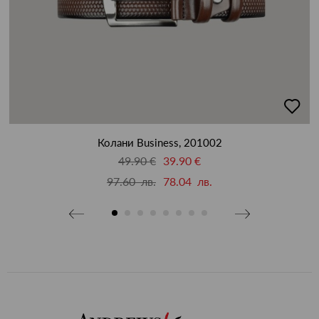
бави
добав
в
бими
люби
Колани Business, 201002
49.90 €
39.90 €
97.60 лв.
78.04 лв.