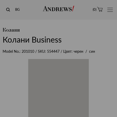
Andrews
BG
(
0
)
Колани
Колани Business
Model No.:
201010
/ SKU:
554447
/ Цвят:
черен / син