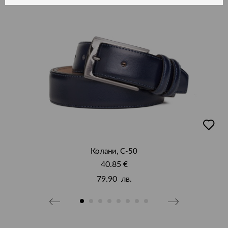
бави
добав
в
бими
люби
Колани, C-50
40.85 €
79.90 лв.