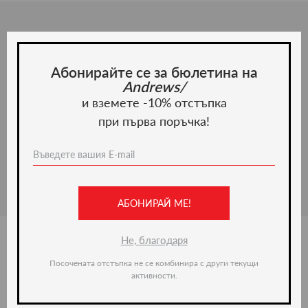
Описание
Елегантен и стилен мъжки колан Business 201010,
Абонирайте се за бюлетина на
изработен от 100% естествена кожа и стоманена
Andrews/
катарама. Предлага се в различни размери.
и вземете -10% отстъпка
при първа поръчка!
Материал и грижа
Материал:
АБОНИРАЙ МЕ!
Не, благодаря
Посочената отстъпка не се комбинира с други текущи
Ние препоръчваме
активности.