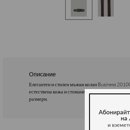
Описание
Елегантен и стилен мъжки колан Business 2010
естествена кожа и стоманена катарама. Предлаг
размери.
Абонирайт
на
и вземет