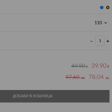
-
+
39.90
49.90
€
€
78.04
97.60
лв.
лв.
ДОБАВИ В КОШНИЦА