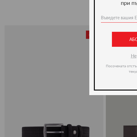
при п
-20%
АБ
Не
Посочената отстъ
теку