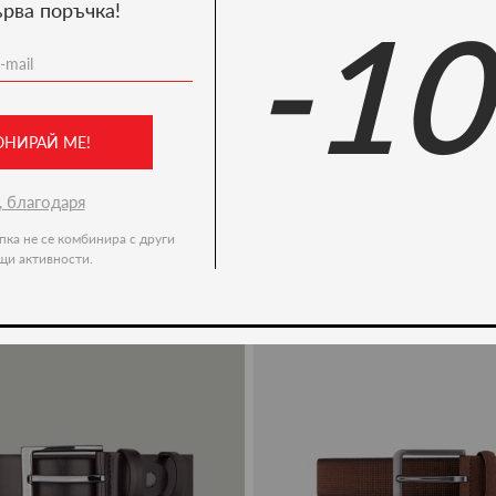
ърва поръчка!
-1
Ние препоръчваме
-19%
ОНИРАЙ МЕ!
, благодаря
пка не се комбинира с други
щи активности.