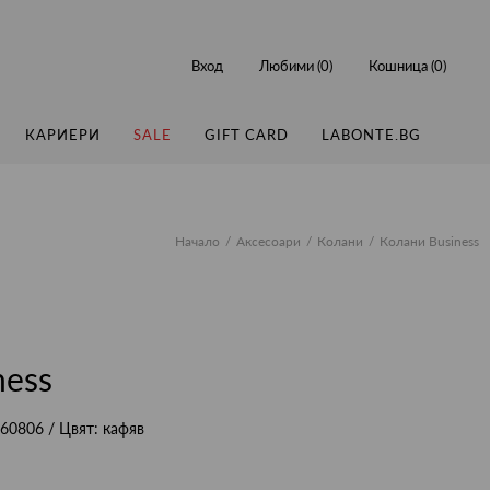
Вход
Любими (
0
)
Кошница (
0
)
КАРИЕРИ
SALE
GIFT CARD
LABONTE.BG
Начало
Аксесоари
Колани
Колани Business
ness
60806
/ Цвят:
кафяв