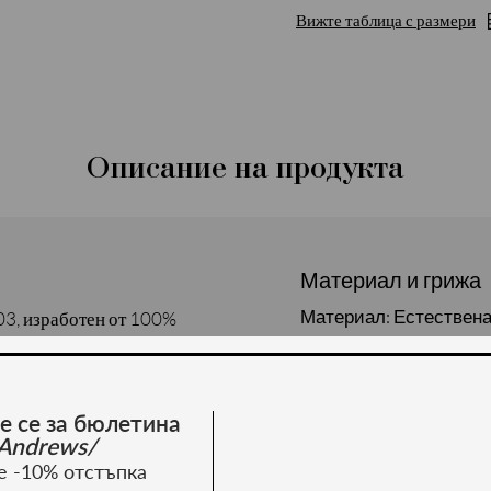
Вижте таблица с размери
Описание на продукта
Материал и грижа
Материал: Естествена
03, изработен от 100%
а се в различни
е се за бюлетина
Andrews/
е -10% отстъпка