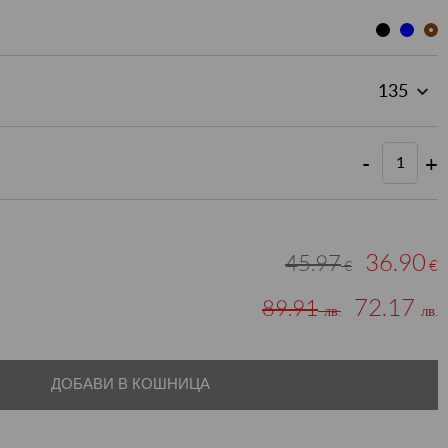
-
+
36.90
45.97
€
€
72.17
89.91
лв.
лв.
ДОБАВИ В КОШНИЦА