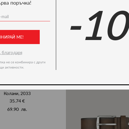
ърва поръчка!
-1
Ние препоръчваме
ОНИРАЙ МЕ!
, благодаря
пка не се комбинира с други
щи активности.
Колани, 2033
35.74 €
69.90 лв.