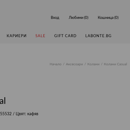
Вход
Любими (
0
)
Кошница (
0
)
КАРИЕРИ
SALE
GIFT CARD
LABONTE.BG
Начало
Аксесоари
Колани
Колани Casual
al
55532
/ Цвят:
кафяв