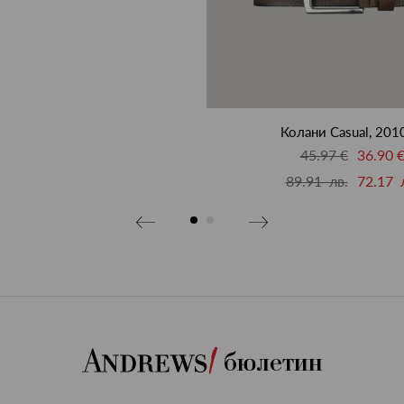
Колани Casual, 201
45.97 €
36.90 
89.91 лв.
72.17 
бюлетин