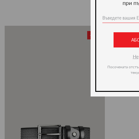
при п
-20%
АБ
Не
Посочената отстъ
теку