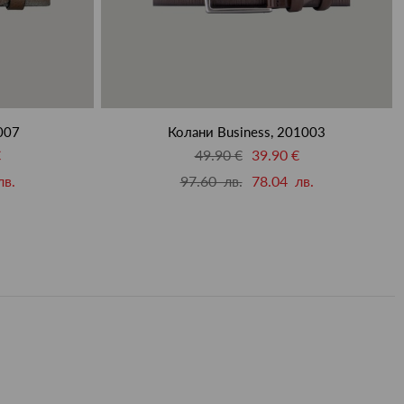
007
Колани Business, 201003
€
49.90 €
39.90 €
лв.
97.60 лв.
78.04 лв.