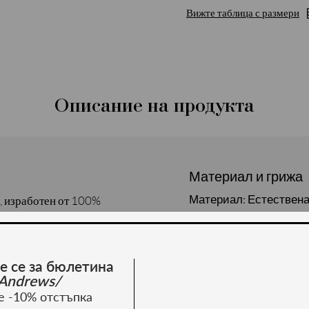
Вижте таблица с размери
Описание на продукта
Материал и грижа
Материал: Естествена
, изработен от 100%
а се в различни
е се за бюлетина
Andrews/
е -10% отстъпка