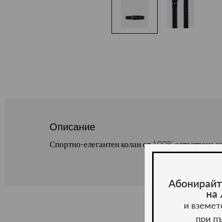
Описание
Спортно-елегантен колан от 100% естествена к
Абонирайт
на
и вземет
при п