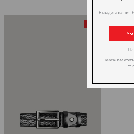
-20%
АБ
Не
Посочената отстъ
теку