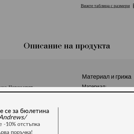
Вижте таблица с размери
Описание на продукта
Материал и грижа
Материал:
ожа. Черен цвят
е се за бюлетина
Andrews/
е -10% отстъпка
ърва поръчка!