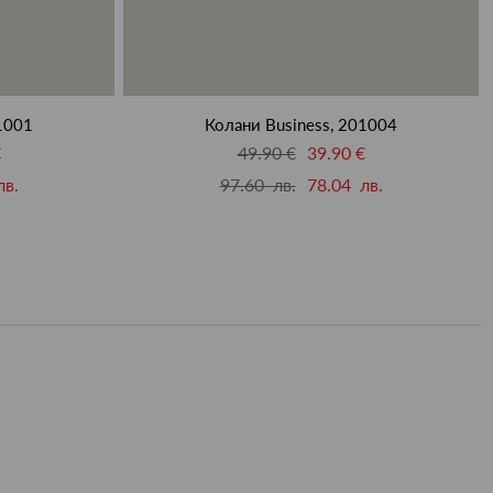
1001
Колани Business, 201004
€
49.90 €
39.90 €
лв.
97.60 лв.
78.04 лв.