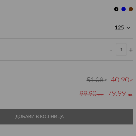
-
+
40.90
51.08
€
€
79.99
99.90
лв.
лв.
ДОБАВИ В КОШНИЦА