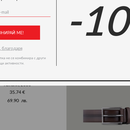
-1
Ние препоръчваме
ОНИРАЙ МЕ!
, благодаря
пка не се комбинира с други
щи активности.
Колани, 2030
35.74 €
69.90 лв.