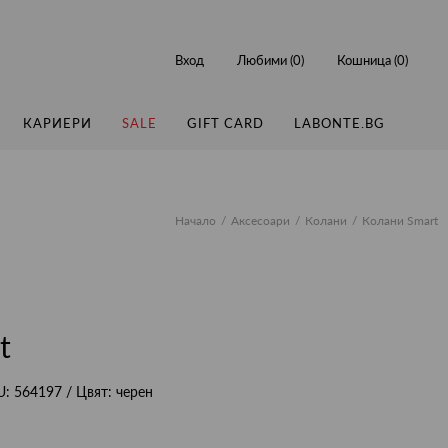
Вход
Любими (
0
)
Кошница (
0
)
КАРИЕРИ
SALE
GIFT CARD
LABONTE.BG
Начало
Аксесоари
Колани
Колани Smart
t
U:
564197
/ Цвят:
черен