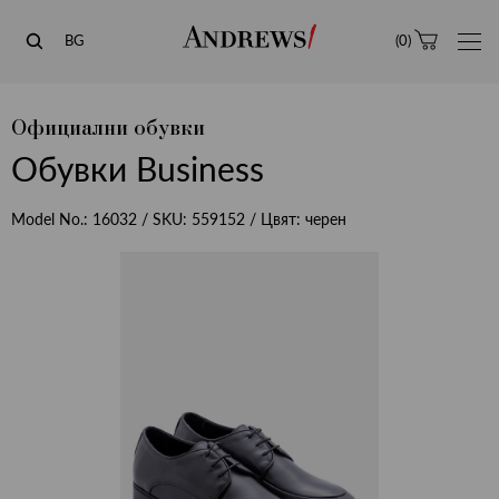
Andrews
BG
(
0
)
Официални обувки
Обувки Business
Model No.:
16032
/ SKU:
559152
/ Цвят:
черен