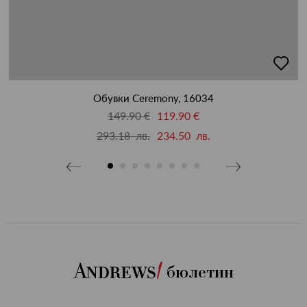
бави
добав
в
бими
люби
Обувки Ceremony, 16034
149.90 €
119.90 €
293.18 лв.
234.50 лв.
бюлетин