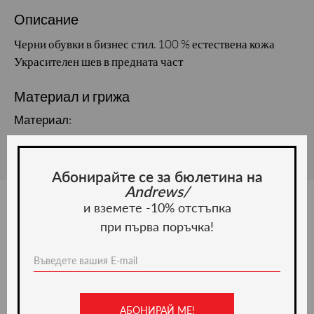
Описание
Черни обувки в бизнес стил. 100 % естествена кожа
Украсителен шев в предната част
Материал и грижа
Материал:
Абонирайте се за бюлетина на
Andrews/
и вземете -10% отстъпка
при първа поръчка!
Ние препоръчваме
-20%
АБОНИРАЙ МЕ!