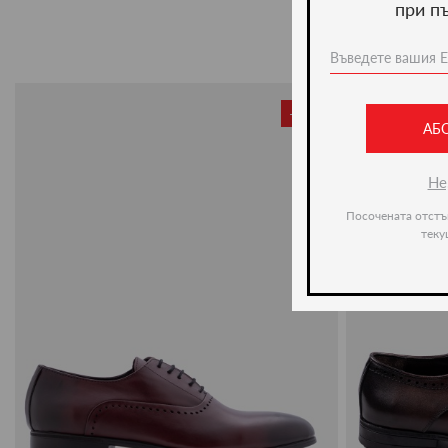
при п
-20%
АБ
Не
Посочената отстъ
теку