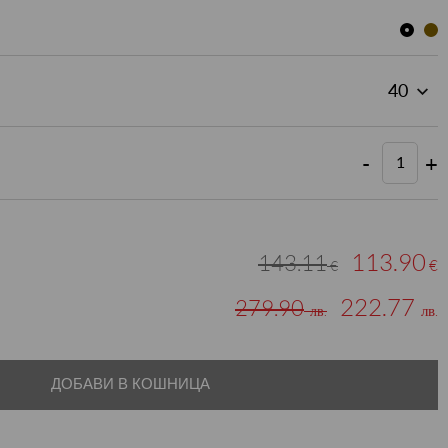
-
+
113.90
143.11
€
€
222.77
279.90
лв.
лв.
ДОБАВИ В КОШНИЦА