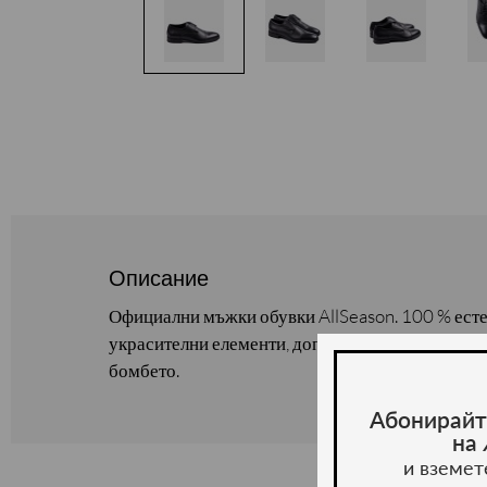
Описание
Официални мъжки обувки AllSeason. 100 % ест
украсителни елементи, допълнени от странични
бомбето.
Абонирайт
на
и вземет