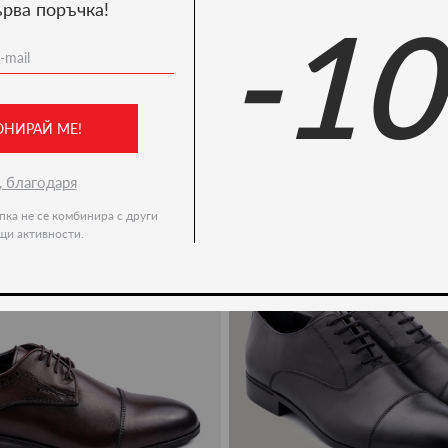
ърва поръчка!
-1
Ние препоръчваме
-20%
ОНИРАЙ МЕ!
, благодаря
пка не се комбинира с други
щи активности.