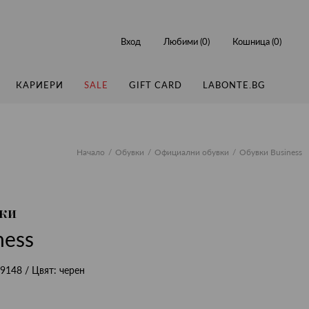
Вход
Любими (
0
)
Кошница (
0
)
КАРИЕРИ
SALE
GIFT CARD
LABONTE.BG
Начало
Обувки
Официални обувки
Обувки Business
ки
ness
9148
/ Цвят:
черен