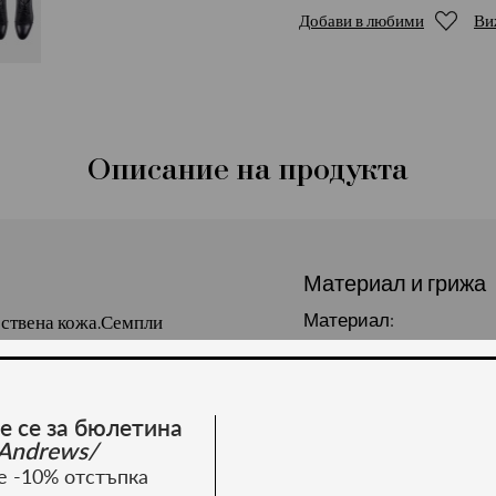
Добави в любими
Ви
Описание на продукта
Материал и грижа
Материал:
ествена кожа.Семпли
 шевове. Преден шев на
е се за бюлетина
Andrews/
е -10% отстъпка