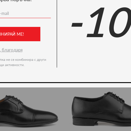
-1
Ние препоръчваме
ново -20%
ОНИРАЙ МЕ!
, благодаря
пка не се комбинира с други
щи активности.