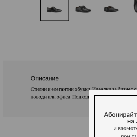
Описание
Стилни и елегантни обувки. Идеални за бизнес
поводи или офиса. Подходящи за всички сезони
Абонирайт
на
и вземет
при п