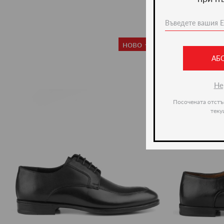
ново -20%
АБ
Не
Посочената отстъ
теку