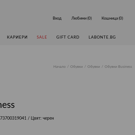
Вход
Любими (
0
)
Кошница (
0
)
КАРИЕРИ
SALE
GIFT CARD
LABONTE.BG
Начало
Обувки
Обувки
Обувки Business
ness
73700319041
/ Цвят:
черен