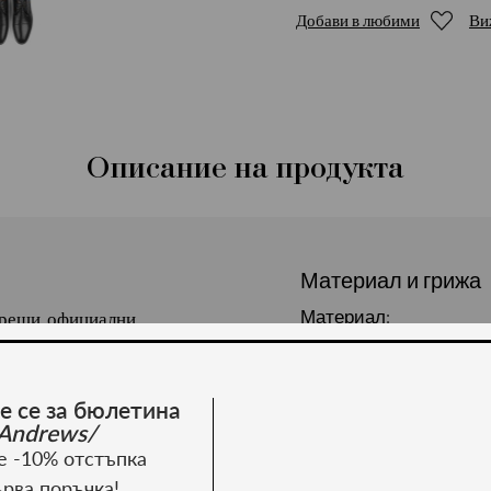
Добави в любими
Ви
Описание на продукта
Материал и грижа
Материал:
 срещи, официални
. 100% естествена кожа.
е се за бюлетина
Andrews/
е -10% отстъпка
ърва поръчка!