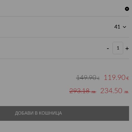
-
+
119.90
149.90
€
€
234.50
293.18
лв.
лв.
ДОБАВИ В КОШНИЦА