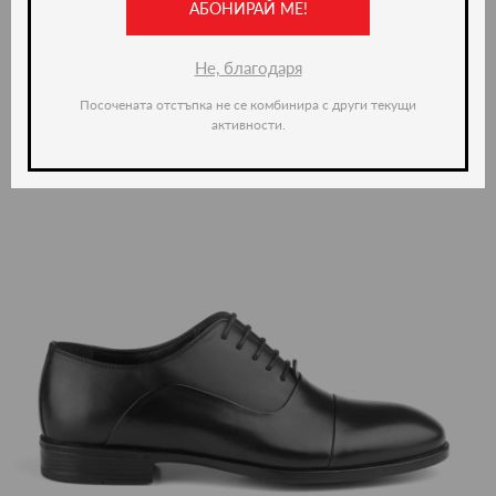
АБОНИРАЙ МЕ!
Не, благодаря
Посочената отстъпка не се комбинира с други текущи
активности.