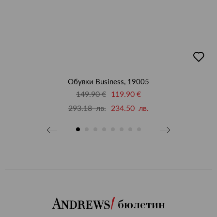
бави
добав
в
бими
люби
Обувки Business, 19005
149.90 €
119.90 €
293.18 лв.
234.50 лв.
бюлетин