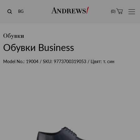
Andrews
BG
(
0
)
Обувки
Обувки Business
Model No.:
19004
/ SKU:
9773700319053
/ Цвят:
т. син