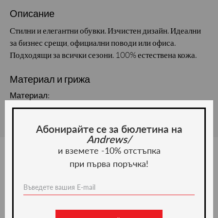
Описание
Стилни и елегантни обувки. Изчистен дизайн. Идеални
за бизнес срещи, официални поводи или офиса.
Подходящи за всички сезони. 100% естествена кожа.
Материал и грижа
Материал:
Абонирайте се за бюлетина на
Andrews/
и вземете -10% отстъпка
при първа поръчка!
Ние препоръчваме
ново -20%