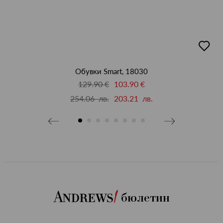
бави
добав
в
бими
люби
Обувки Smart, 18030
129.90 €
103.90 €
254.06 лв.
203.21 лв.
бюлетин