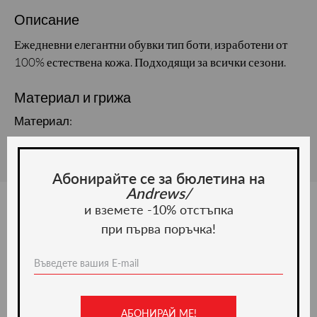
Описание
Ежедневни елегантни обувки тип боти, изработени от
100% естествена кожа. Подходящи за всички сезони.
Материал и грижа
Материал:
Абонирайте се за бюлетина на
Andrews/
и вземете -10% отстъпка
при първа поръчка!
Ние препоръчваме
ново -20%
АБОНИРАЙ МЕ!