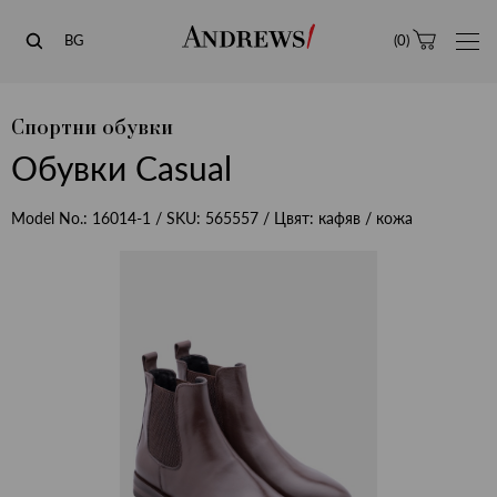
Andrews
BG
(
0
)
Спортни обувки
Обувки Casual
Model No.:
16014-1
/ SKU:
565557
/ Цвят:
кафяв / кожа