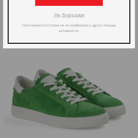
Не, благодаря
Посочената отстъпка не се комбинира с други текущи
активности.