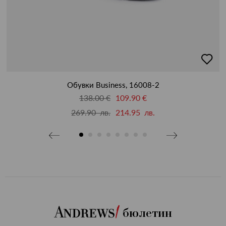
бави
добав
в
бими
люби
Обувки Business, 16008-2
138.00 €
109.90 €
269.90 лв.
214.95 лв.
бюлетин