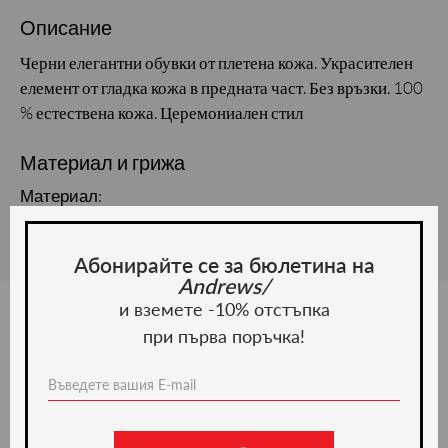
Описание
Черни елегантни обувки от плетена кожа. Украсителен
елемент от гладка кожа в предната част. Без връзки. 100
% естествена кожа. Церемониален стил
Материал и грижа
Материал:
Абонирайте се за бюлетина на
Andrews/
и вземете -10% отстъпка
при първа поръчка!
Ние препоръчваме
-20%