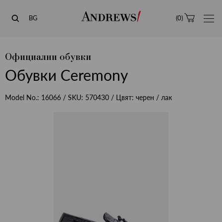
Andrews
BG
(
0
)
Официални обувки
Обувки Ceremony
Model No.:
16066
/ SKU:
570430
/ Цвят:
черен / лак