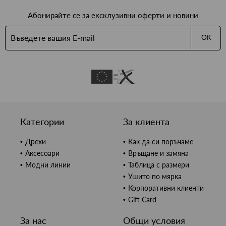
Абонирайте се за ексклузивни оферти и новини
ОК
Категории
За клиента
Дрехи
Как да си поръчаме
Аксесоари
Връщане и замяна
Модни линии
Таблица с размери
Ушито по мярка
Корпоративни клиенти
Gift Card
За нас
Общи условия