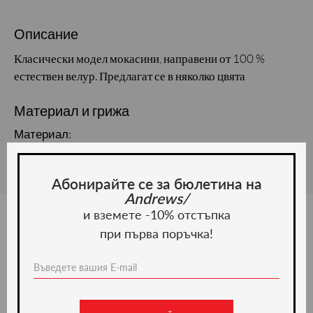
Описание
Класически модел мокасини, направени от 100 %
естествен велур. Предлагат се в няколко цвята
Материал и грижа
Материал:
Абонирайте се за бюлетина на
Andrews/
и вземете -10% отстъпка
при първа поръчка!
Ние препоръчваме
-20%