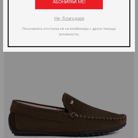
АБОНИРАЙ МЕ!
Не, благодаря
Посочената отстъпка не се комбинира с други текущи
активности.