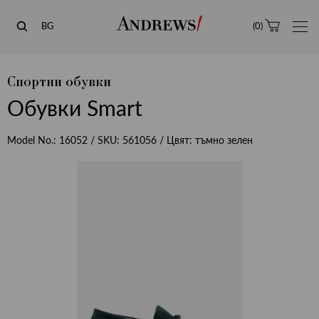
Andrews
BG
(
0
)
Спортни обувки
Обувки Smart
Model No.:
16052
/ SKU:
561056
/ Цвят:
тъмно зелен