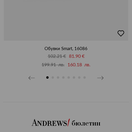
бави
добав
в
бими
люби
Обувки Smart, 16086
102.21 €
81.90 €
199.91 лв.
160.18 лв.
бюлетин