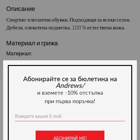
Описание
Спортно-елегантни обувки. Подходящи за всеки сезон.
Дебела, олекотена подметка. 100 % естествена кожа.
Материал и грижа
Материал:
Абонирайте се за бюлетина на
Andrews/
и вземете -10% отстъпка
при първа поръчка!
Ние препоръчваме
ново -20%
АБОНИРАЙ МЕ!