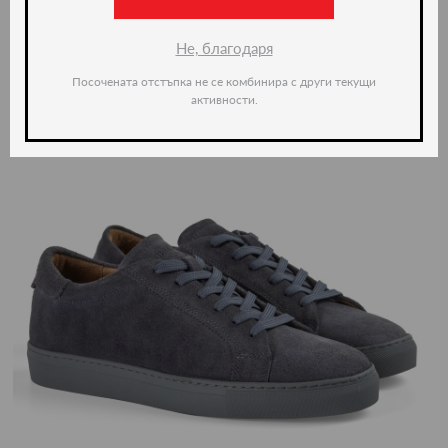
Не, благодаря
Посочената отстъпка не се комбинира с други текущи
активности.