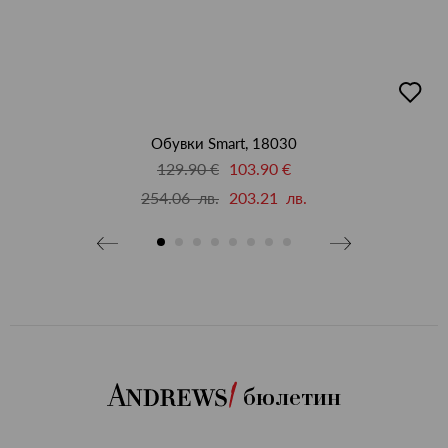
бави
добав
в
бими
люби
Обувки Smart, 18030
129.90 €
103.90 €
254.06 лв.
203.21 лв.
бюлетин