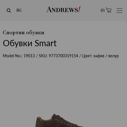
Andrews
BG
(
0
)
Спортни обувки
Обувки Smart
Model No.:
19013
/ SKU:
9773700319154
/ Цвят:
кафяв / велур