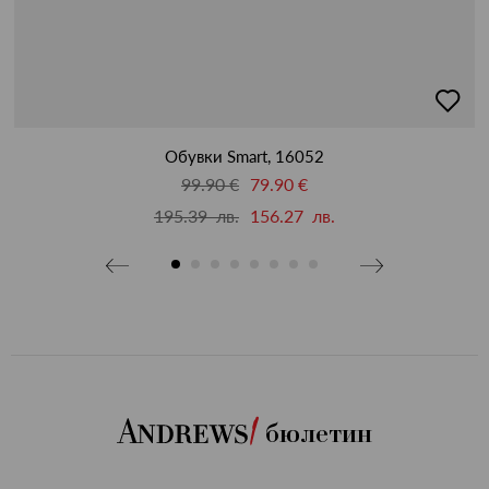
бави
добав
в
бими
люби
Обувки Smart, 16052
99.90 €
79.90 €
195.39 лв.
156.27 лв.
бюлетин