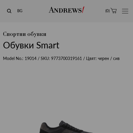
Andrews
BG
(
0
)
Спортни обувки
Обувки Smart
Model No.:
19014
/ SKU:
9773700319161
/ Цвят:
черен / сив