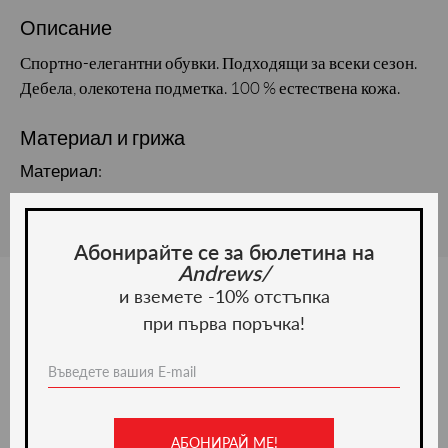
Описание
Спортно-елегантни обувки. Подходящи за всеки сезон.
Дебела, олекотена подметка. 100 % естествена кожа.
Материал и грижа
Материал:
Абонирайте се за бюлетина на
Andrews/
и вземете -10% отстъпка
при първа поръчка!
Ние препоръчваме
-20%
АБОНИРАЙ МЕ!