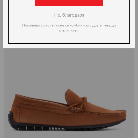
Не, благодаря
Посочената отстъпка не се комбинира с други текущи
активности.