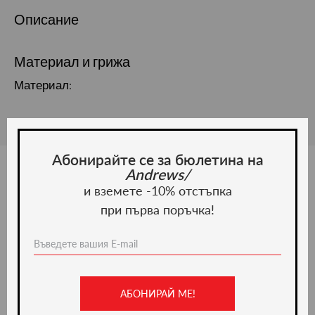
Описание
Материал и грижа
Материал:
Абонирайте се за бюлетина на
Andrews/
и вземете -10% отстъпка
Ние препоръчваме
при първа поръчка!
-50%
АБОНИРАЙ МЕ!