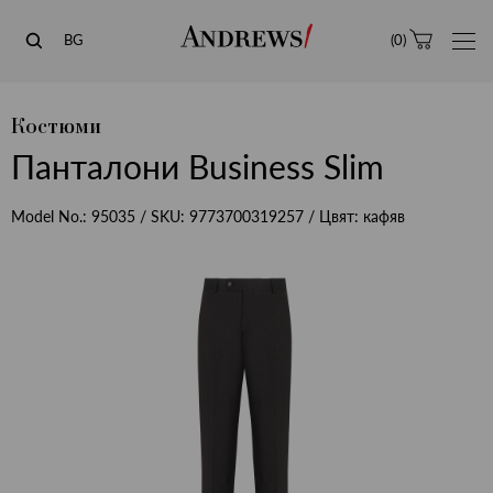
Andrews
BG
(
0
)
Костюми
Панталони Business Slim
Model No.:
95035
/ SKU:
9773700319257
/ Цвят:
кафяв