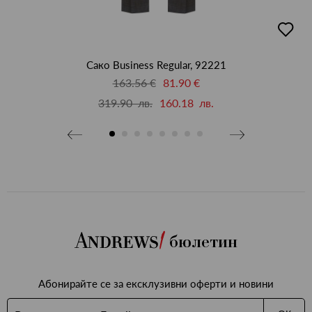
бави
добав
в
бими
люби
Сако Business Regular, 92221
163.56 €
81.90 €
319.90 лв.
160.18 лв.
бюлетин
Абонирайте се за ексклузивни оферти и новини