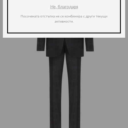
Не, благодаря
Посочената отстъпка не се комбинира с други текущи
активности.