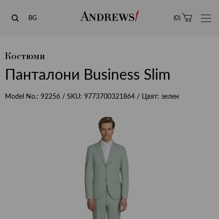
Andrews
BG
(
0
)
Костюми
Панталони Business Slim
Model No.:
92256
/ SKU:
9773700321864
/ Цвят:
зелен