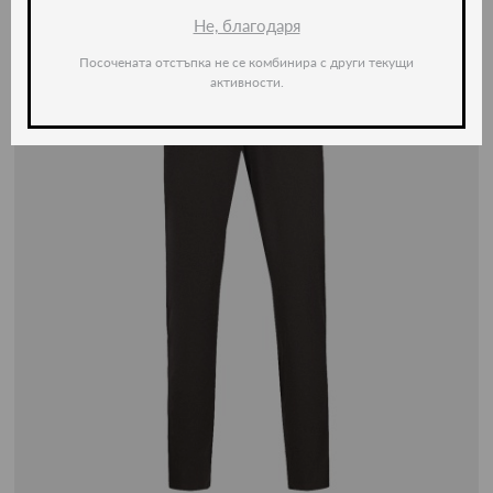
Не, благодаря
Посочената отстъпка не се комбинира с други текущи
активности.