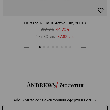
бави
добав
в
бими
люби
Панталони Casual Active Slim, 90013
89.90 €
44.90 €
175.83 лв.
87.82 лв.
бюлетин
Абонирайте се за ексклузивни оферти и новини