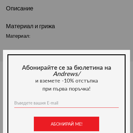
Описание
Материал и грижа
Материал:
Абонирайте се за бюлетина на
Andrews/
и вземете -10% отстъпка
Ние препоръчваме
при първа поръчка!
-50%
АБОНИРАЙ МЕ!