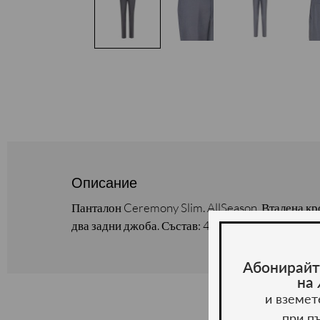
Описание
Панталон Ceremony Slim. AllSeason. Вталена кр
два задни джоба. Състав: 43% вискоза, 57% пол
Абонирайт
на
и вземет
при п