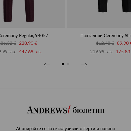
eremony Regular, 94057
Панталони Ceremony Sli
286.32 €
228.90 €
112.48 €
89.90 
.99 лв.
447.69 лв.
219.99 лв.
175.83
бюлетин
Абонирайте се за ексклузивни оферти и новини