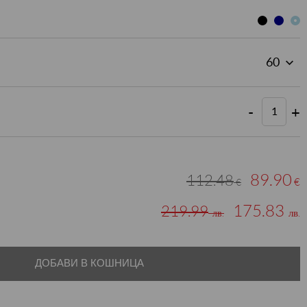
-
+
89.90
112.48
€
€
175.83
219.99
лв.
лв.
ДОБАВИ В КОШНИЦА