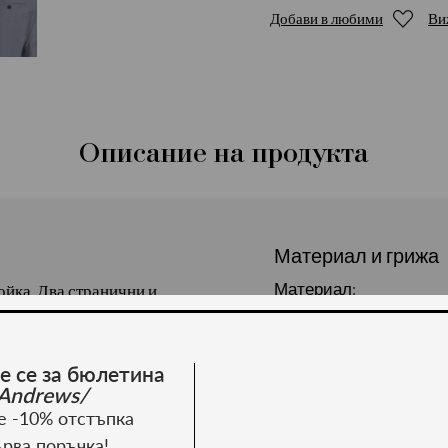
Добави в любими
Ви
Описание на продукта
Материал и грижа
Материал:
ойка. Два странични и
иестер.
е се за бюлетина
Andrews/
е -10% отстъпка
ърва поръчка!