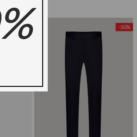
0%
-20%
-50%