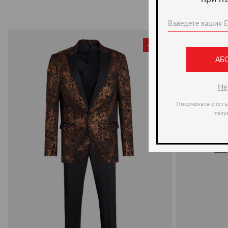
-20%
АБ
Не
Посочената отстъ
теку