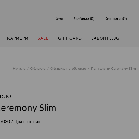
Вход
Любими (
0
)
Кошница (
0
)
КАРИЕРИ
SALE
GIFT CARD
LABONTE.BG
Начало
Облекло
Официално облекло
Панталони Ceremony Slim
кло
eremony Slim
7030
/ Цвят:
св. син