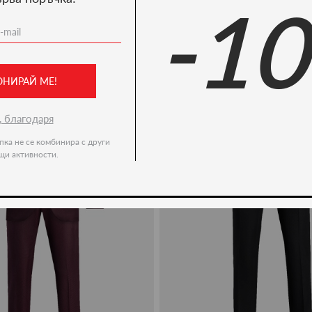
-1
Ние препоръчваме
-20%
ОНИРАЙ МЕ!
, благодаря
пка не се комбинира с други
щи активности.