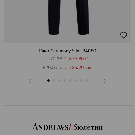
бави
добав
в
бими
люби
Сако Ceremony Slim, 94080
470.39 €
375.90 €
920.00 лв.
735.20 лв.
бюлетин