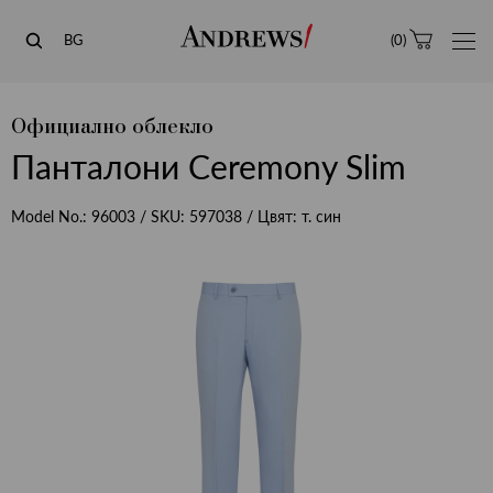
Andrews
BG
(
0
)
Официално облекло
Панталони Ceremony Slim
Model No.:
96003
/ SKU:
597038
/ Цвят:
т. син