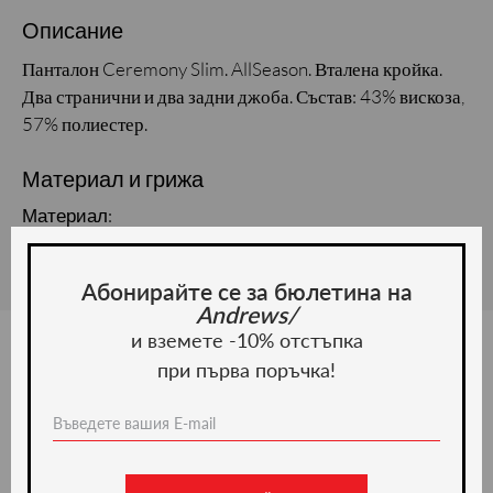
Описание
Панталон Ceremony Slim. AllSeason. Вталена кройка.
Два странични и два задни джоба. Състав: 43% вискоза,
57% полиестер.
Материал и грижа
Материал:
Абонирайте се за бюлетина на
Andrews/
и вземете -10% отстъпка
при първа поръчка!
Ние препоръчваме
-20%