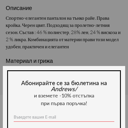
Описание
Спортно-елегантен панталон на тънко райе. Права
кройка. Черен цвят. Подходящ за пролетно-летния
сезон. Състав : 46 % полиестер, 28% лен, 24 % вискоза и
2 % ликра. Комбинацията от материи прави този модел
удобен, практичен и елегантен
Материал и грижа
Материал:
Абонирайте се за бюлетина на
Andrews/
и вземете -10% отстъпка
при първа поръчка!
Ние препоръчваме