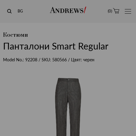
Andrews
BG
(
0
)
Костюми
Панталони Smart Regular
Model No.:
92208
/ SKU:
580566
/ Цвят:
черен