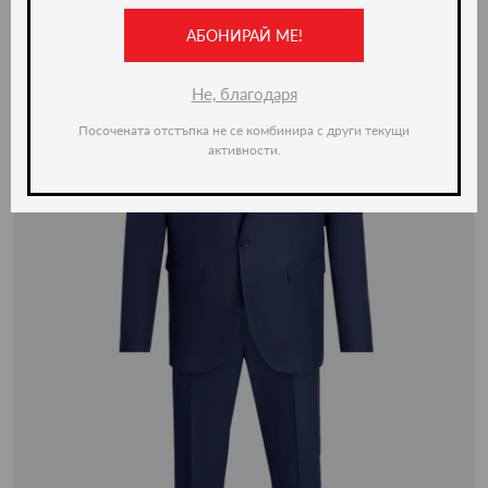
АБОНИРАЙ МЕ!
-50%
Не, благодаря
Посочената отстъпка не се комбинира с други текущи
активности.