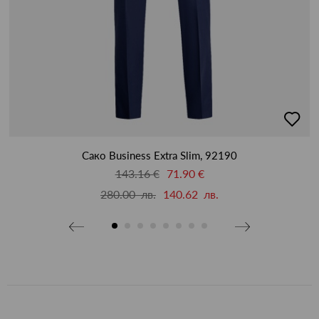
бави
добав
в
бими
люби
Сако Business Extra Slim, 92190
143.16 €
71.90 €
280.00 лв.
140.62 лв.