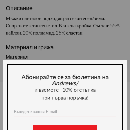
Описание
Мъжки панталон подходящ за сезон есен/зима.
Спортно-елегантен стил. Вталена кройка. Състав: 55%
найлон, 20% полиамид, 25% еластан.
Материал и грижа
Материал:
Абонирайте се за бюлетина на
Andrews/
и вземете -10% отстъпка
при първа поръчка!
Ние препоръчваме
-50%