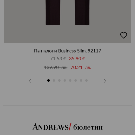
бави
добав
в
бими
люби
Панталони Business Slim, 92117
71.53 €
35.90 €
139.90 лв.
70.21 лв.
бюлетин