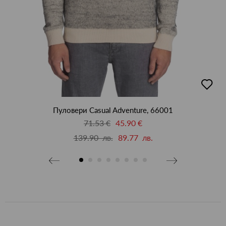
бави
добав
в
бими
люби
Пуловери Casual Adventure, 66001
71.53 €
45.90 €
139.90 лв.
89.77 лв.