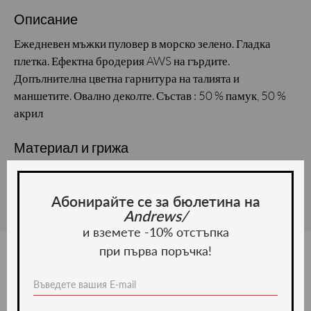
Описание
Ежедневен мъжки пуловер в морско зелено. Гладка
плетка. Ефектна бродерия AWS на гърдите.
Допълнителна цветна гарнитура на талията и
маншетите. Овално деколте. Състав : 50 % памук, 50 %
акрил
Материал и грижа
Материал: Памук
Абонирайте се за бюлетина на
Andrews/
и вземете -10% отстъпка
при първа поръчка!
Ние препоръчваме