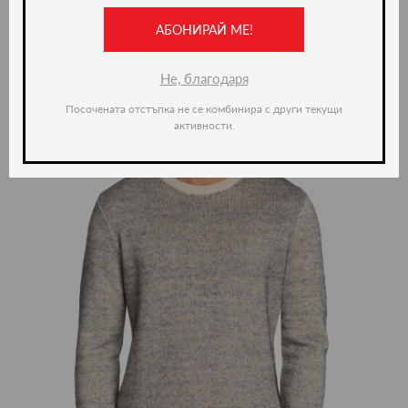
АБОНИРАЙ МЕ!
ново -36%
Не, благодаря
Посочената отстъпка не се комбинира с други текущи
активности.