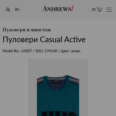
Andrews
BG
(
0
)
Пуловери и жилетки
Пуловери Casual Active
Model No.:
65007
/ SKU:
574148
/ Цвят:
зелен