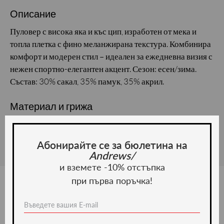
Описание
Пуловер с висока яка и къс цип, изработен от мека и
топла плетка с фино меланжирана текстура. Комбинира
комфорт и модерен стил – идеален за ежедневна визия с
нежен спортно-елегантен акцент. Сезон: есен/зима.
Състав: 30% сакал, 35% памук, 35% акрил.
Материал и грижа
Материал:
Абонирайте се за бюлетина на
Andrews/
и вземете -10% отстъпка
при първа поръчка!
Ние препоръчваме