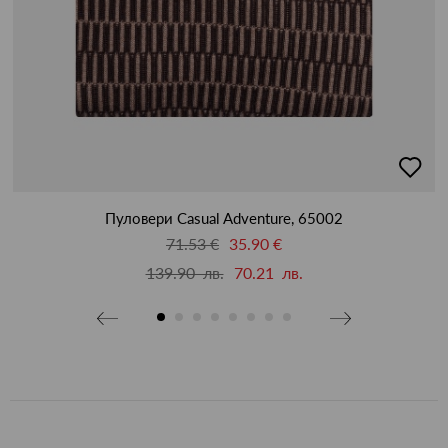
бави
добав
в
бими
люби
Пуловери Casual Adventure, 65002
71.53 €
35.90 €
139.90 лв.
70.21 лв.