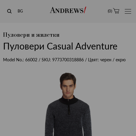
Andrews
BG
(
0
)
Пуловери и жилетки
Пуловери Casual Adventure
Model No.:
66002
/ SKU:
9773700318886
/ Цвят:
черен / екрю