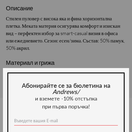
Описание
Стилен пуловер с висока яка и фина хоризонтална
плетка. Меката материя осигурява комфорт и изискан
вид – перфектен избор за smart-casual визия в офиса
или ежедневието. Сезон: есен/зима. Състав: 50% памук,
50% акрил.
Материал и грижа
Материал: Памук
Абонирайте се за бюлетина на
Andrews/
и вземете -10% отстъпка
при първа поръчка!
Ние препоръчваме