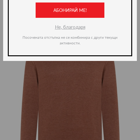
АБОНИРАЙ МЕ!
ново -20%
Не, благодаря
Посочената отстъпка не се комбинира с други текущи
активности.