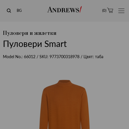
Andrews
BG
(
0
)
Пуловери и жилетки
Пуловери Smart
Model No.:
66012
/ SKU:
9773700318978
/ Цвят:
таба