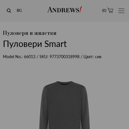
Andrews
BG
(
0
)
Пуловери и жилетки
Пуловери Smart
Model No.:
66013
/ SKU:
9773700318998
/ Цвят:
сив