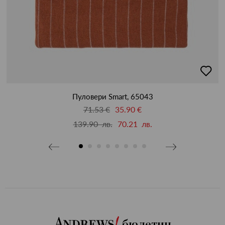
добав
бави
в
люби
бими
Пуловери Smart, 65043
71.53 €
35.90 €
139.90 лв.
70.21 лв.
бюлетин