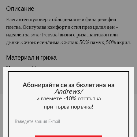
Описание
Елегантен пуловер с обло деколте и фина релефна
плетка. Осигурява комфорт и стил през целия ден –
идеален за smart-casual визия с риза, панталон или
дънки. Сезон: есен/зима. Състав: 50% памук, 50% акрил.
Материал и грижа
Материал: Памук
Абонирайте се за бюлетина на
Andrews/
и вземете -10% отстъпка
при първа поръчка!
Ние препоръчваме