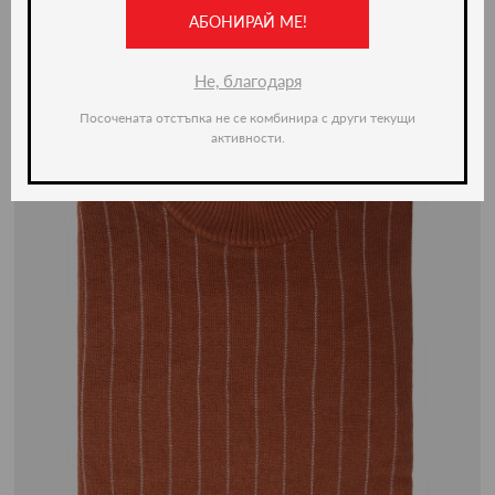
-50%
АБОНИРАЙ МЕ!
Не, благодаря
Посочената отстъпка не се комбинира с други текущи
активности.