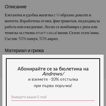
Описание
Елегантна и удобна жилетка с V-образно деколте и
копчета. Изработена от мек, фин трикотаж, подходящ за
работа или ежедневие. Лесно се комбинира с риза или
тениска за стилна smart-casual визия. Сезон: есен/зима.
Състав: 50% памук, 50% акрил.
Материал и грижа
Материал: Памук
Абонирайте се за бюлетина на
Andrews/
и вземете -10% отстъпка
при първа поръчка!
Ние препоръчваме