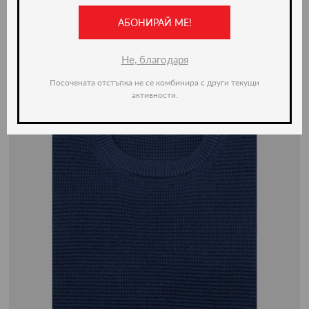
АБОНИРАЙ МЕ!
-50%
Не, благодаря
Посочената отстъпка не се комбинира с други текущи
активности.