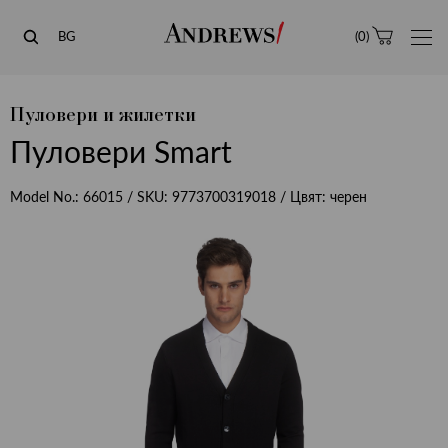
Andrews
BG
(
0
)
Пуловери и жилетки
Пуловери Smart
Model No.:
66015
/ SKU:
9773700319018
/ Цвят:
черен