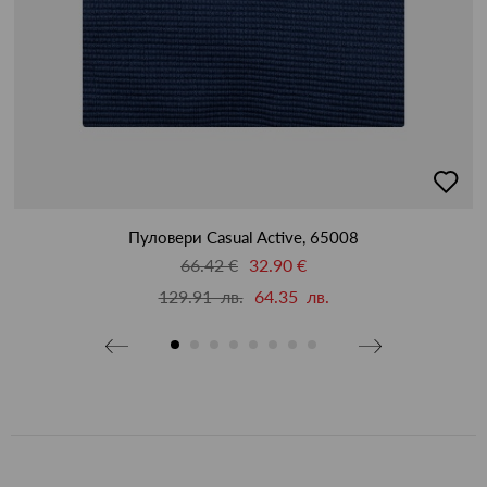
бави
добав
в
бими
люби
Пуловери Casual Active, 65008
66.42 €
32.90 €
129.91 лв.
64.35 лв.