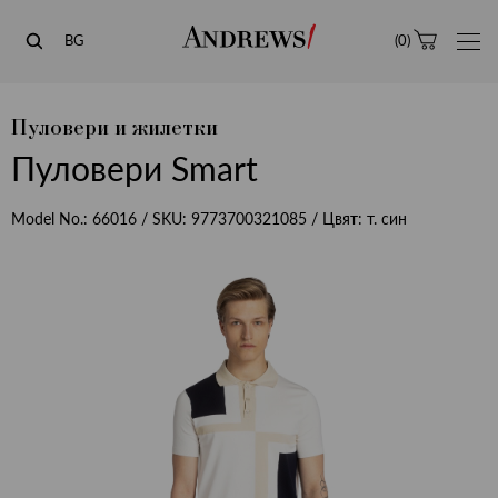
Andrews
BG
(
0
)
Пуловери и жилетки
Пуловери Smart
Model No.:
66016
/ SKU:
9773700321085
/ Цвят:
т. син