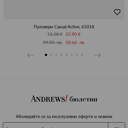
бави
добав
в
бими
люби
Пуловери Casual Active, 65018
51.08 €
25.90 €
99.90 лв.
50.66 лв.
бюлетин
Абонирайте се за ексклузивни оферти и новини