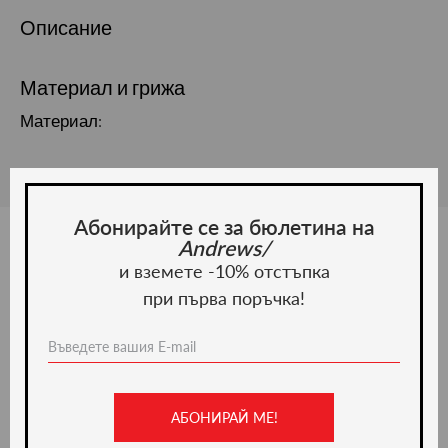
Описание
Материал и грижа
Материал:
Абонирайте се за бюлетина на
Andrews/
и вземете -10% отстъпка
Ние препоръчваме
при първа поръчка!
-49%
АБОНИРАЙ МЕ!