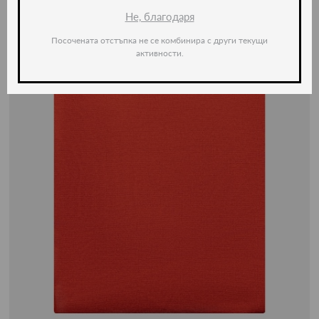
Не, благодаря
Посочената отстъпка не се комбинира с други текущи
активности.