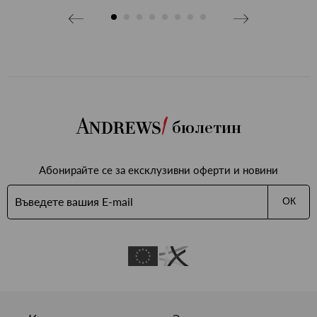
бави
бими
бюлетин
Абонирайте се за ексклузивни оферти и новини
ОК