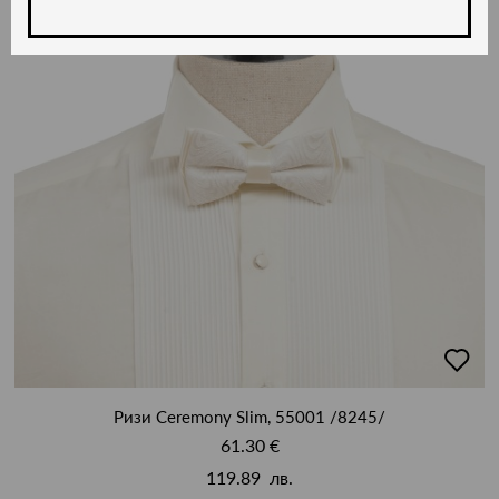
добав
в
люби
Ризи Ceremony Slim, 55001 /8245/
61.30 €
119.89 лв.