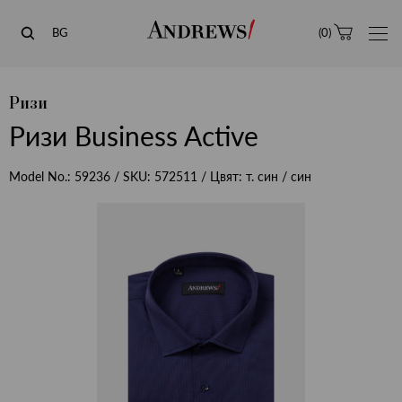
Andrews
BG
(
0
)
Ризи
Ризи Business Active
Model No.:
59236
/ SKU:
572511
/ Цвят:
т. син / син