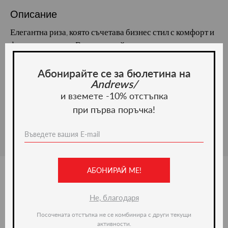
Описание
Елегантна риза, която съчетава бизнес стил с комфорт и
функционалност. Вталена кройка с по-широки рамене.
Подходяща за сезон есен/зима. Състав: 55% памук, 45%
полиестер.
Абонирайте се за бюлетина на
Andrews/
Материал и грижа
и вземете -10% отстъпка
при първа поръчка!
Материал:
АБОНИРАЙ МЕ!
Ние препоръчваме
Не, благодаря
Посочената отстъпка не се комбинира с други текущи
активности.