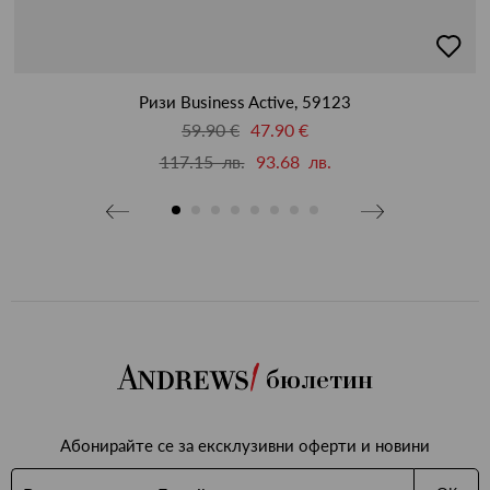
бави
добав
в
бими
люби
Ризи Business Active, 59123
59.90 €
47.90 €
117.15 лв.
93.68 лв.
бюлетин
Абонирайте се за ексклузивни оферти и новини