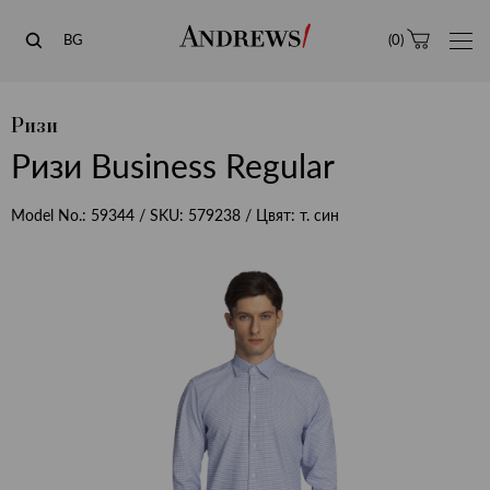
Andrews
BG
(
0
)
Ризи
Ризи Business Regular
Model No.:
59344
/ SKU:
579238
/ Цвят:
т. син