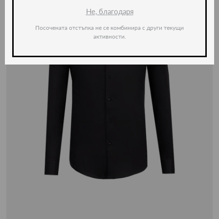
Не, благодаря
Посочената отстъпка не се комбинира с други текущи
активности.