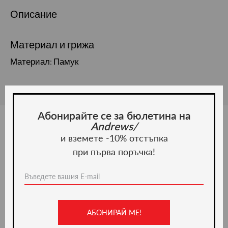
Описание
Материал и грижа
Материал: Памук
Абонирайте се за бюлетина на
Andrews/
и вземете -10% отстъпка
Ние препоръчваме
при първа поръчка!
-20%
АБОНИРАЙ МЕ!