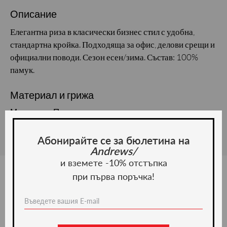
Описание
Елегантна риза в класически бизнес стил с удобна,
стандартна кройка. Подходяща за офис, делови срещи и
официални поводи. Сезон есен/зима. Състав: 100%
памук.
Материал и грижа
Материал: Памук
Абонирайте се за бюлетина на
Andrews/
и вземете -10% отстъпка
при първа поръчка!
Ние препоръчваме