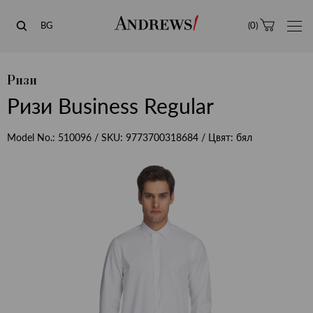
Andrews
BG
(
0
)
Ризи
Ризи Business Regular
Model No.:
510096
/ SKU:
9773700318684
/ Цвят:
бял