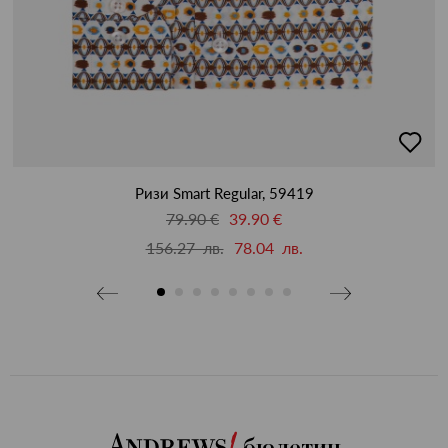
бави
добав
в
бими
люби
Ризи Smart Regular, 59419
79.90 €
39.90 €
156.27 лв.
78.04 лв.
бюлетин