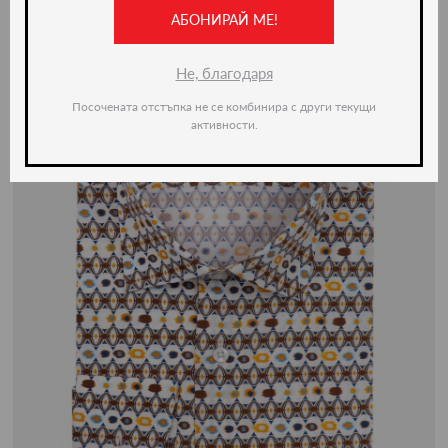
-50%
АБОНИРАЙ МЕ!
Не, благодаря
Посочената отстъпка не се комбинира с други текущи
активности.