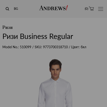
Andrews
BG
(
0
)
Ризи
Ризи Business Regular
Model No.:
510099
/ SKU:
9773700318710
/ Цвят:
бял