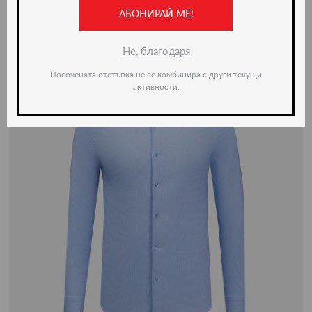
-20%
АБОНИРАЙ МЕ!
Не, благодаря
Посочената отстъпка не се комбинира с други текущи
активности.