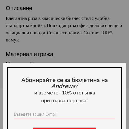
Описание
Елегантна риза в класически бизнес стил с удобна,
стандартна кройка. Подходяща за офис, делови срещи и
официални поводи. Сезон есен/зима. Състав: 100%
памук.
Материал и грижа
Материал: Памук
Абонирайте се за бюлетина на
Andrews/
и вземете -10% отстъпка
при първа поръчка!
Ние препоръчваме