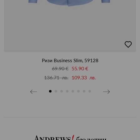
бави
добав
в
бими
люби
Ризи Business Slim, 59128
69.90 €
55.90 €
136.71 лв.
109.33 лв.
бюлетин