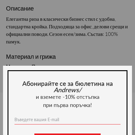
Описание
Елегантна риза в класически бизнес стил с удобна,
стандартна кройка. Подходяща за офис, делови срещи и
официални поводи. Сезон есен/зима. Състав: 100%
памук.
Материал и грижа
Материал: Памук
Абонирайте се за бюлетина на
Andrews/
и вземете -10% отстъпка
при първа поръчка!
Ние препоръчваме