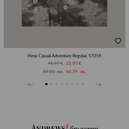
бави
добав
в
бими
люби
Ризи Casual Adventure Regular, 57259
45.97 €
22.90 €
89.91 лв.
44.79 лв.
бюлетин