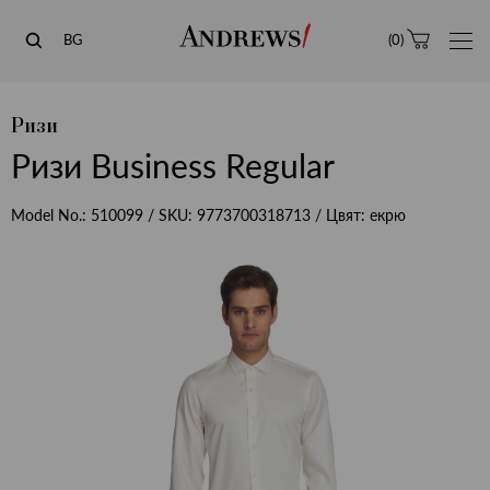
Andrews
BG
(
0
)
Ризи
Ризи Business Regular
Model No.:
510099
/ SKU:
9773700318713
/ Цвят:
екрю