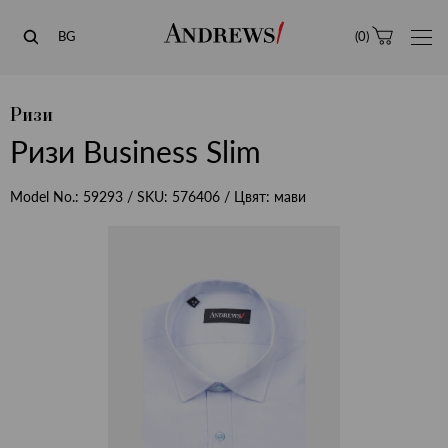
Andrews
BG
(
0
)
Ризи
Ризи Business Slim
Model No.:
59293
/ SKU:
576406
/ Цвят:
мави