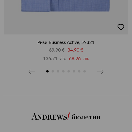
бави
добав
в
бими
люби
Ризи Business Active, 59321
69.90 €
34.90 €
136.71 лв.
68.26 лв.
бюлетин