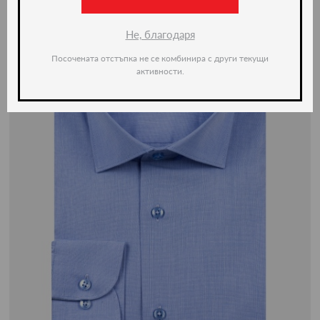
Не, благодаря
Посочената отстъпка не се комбинира с други текущи
активности.