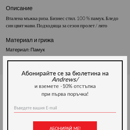
Описание
Вталена мъжка риза. Бизнес стил. 100 % памук. Бледо
син цвят мави. Подходяща за сезон пролет / лято
Материал и грижа
Материал: Памук
Абонирайте се за бюлетина на
Andrews/
и вземете -10% отстъпка
при първа поръчка!
Ние препоръчваме
-50%
АБОНИРАЙ МЕ!