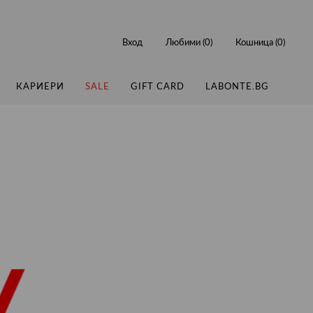
Вход
Любими (
0
)
Кошница (
0
)
КАРИЕРИ
SALE
GIFT CARD
LABONTE.BG