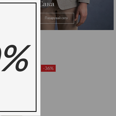
Сака
Пазарувай сега
0%
-36%