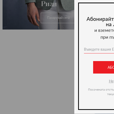
Ризи
Абонирайт
Пазарувай сега
на
и вземет
при п
АБ
Не
Посочената отстъ
теку