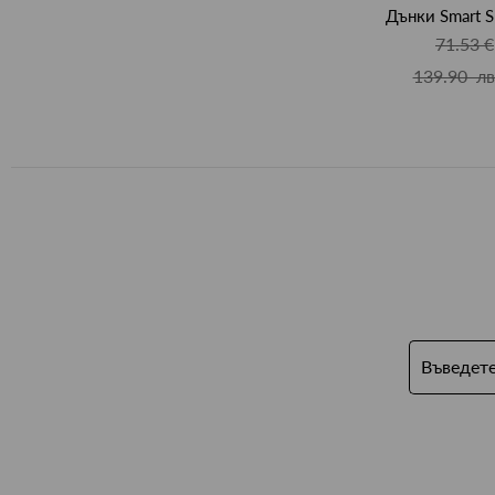
Дънки Smart S
71.53 €
139.90 лв