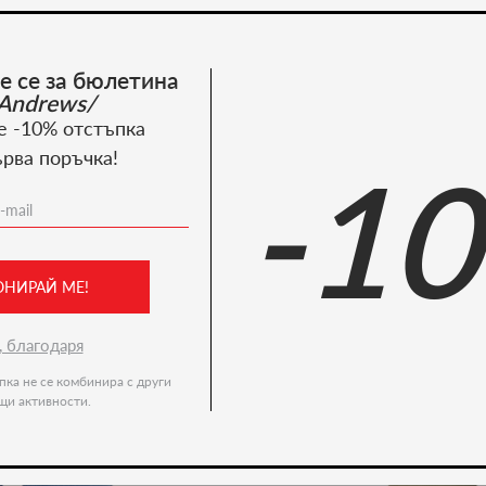
Костюми
е се за бюлетина
Пазарувай сега
Andrews/
е -10% отстъпка
ърва поръчка!
-1
Recommended products
-36%
ОНИРАЙ МЕ!
, благодаря
пка не се комбинира с други
щи активности.