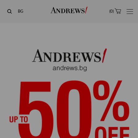
Andrews
BG
(
0
)