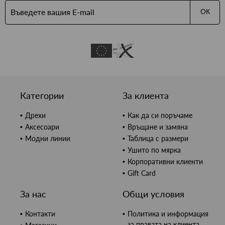
ОК
Категории
За клиента
Дрехи
Как да си поръчаме
Аксесоари
Връщане и замяна
Модни линии
Таблица с размери
Ушито по мярка
Корпоративни клиенти
Gift Card
За нас
Общи условия
Контакти
Политика и информация
за правата на клиента