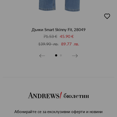
бави
добав
в
бими
люби
Дънки Smart Skinny Fit, 28049
71.53 €
45.90 €
139.90 лв.
89.77 лв.
бюлетин
Абонирайте се за ексклузивни оферти и новини