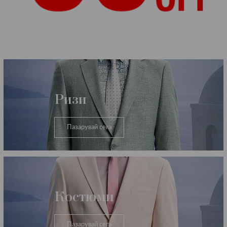
Категории
Ризи
Пазарувай сега
Костюми
Пазарувай сега