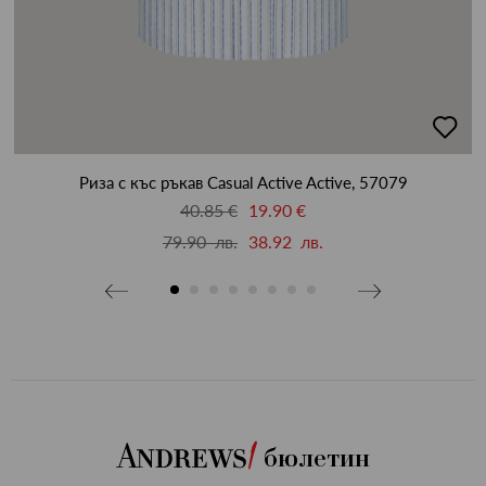
бави
добав
в
бими
люби
Риза с къс ръкав Casual Active Active, 57079
40.85 €
19.90 €
79.90 лв.
38.92 лв.
бюлетин