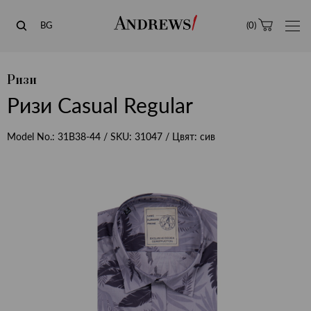
Andrews
BG
(
0
)
Ризи
Ризи Casual Regular
Model No.:
31В38-44
/ SKU:
31047
/ Цвят:
сив