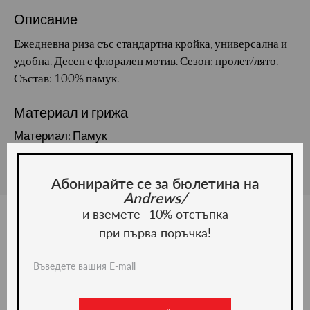
Описание
Ежедневна риза със стандартна кройка, универсална и
удобна. Десен с флорален мотив. Сезон: пролет/лято.
Състав: 100% памук.
Материал и грижа
Материал: Памук
Абонирайте се за бюлетина на
Andrews/
и вземете -10% отстъпка
при първа поръчка!
Ние препоръчваме
-51%