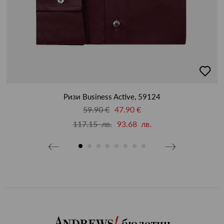
бави
добав
в
бими
люби
Ризи Business Active, 59124
59.90 €
47.90 €
117.15 лв.
93.68 лв.
бюлетин