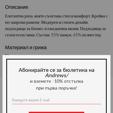
Описание
Елегантна риза, която съчетава стил и комфорт. Кройка с
по-широки рамене. Модерен и стилен дизайн,
подходяща за бизнес и ежедневна визия. Подходяща за
сезон есен/зима. Състав: 55% памук, 45% полиестер.
Материал и грижа
Материал:
Абонирайте се за бюлетина на
Andrews/
и вземете -10% отстъпка
при първа поръчка!
Ние препоръчваме