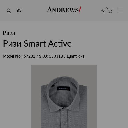
Andrews
BG
(
0
)
Ризи
Ризи Smart Active
Model No.:
57231
/ SKU:
553318
/ Цвят:
сив