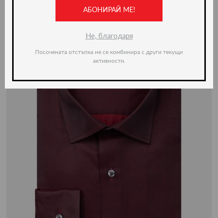
-20%
АБОНИРАЙ МЕ!
Не, благодаря
Посочената отстъпка не се комбинира с други текущи
активности.