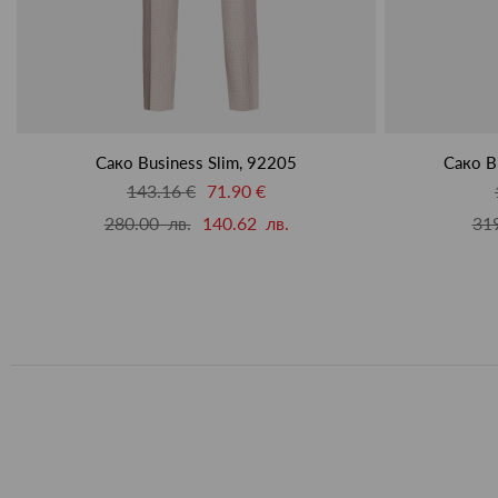
Сако Business Slim, 92205
Сако Bu
143.16 €
71.90 €
280.00 лв.
140.62 лв.
319