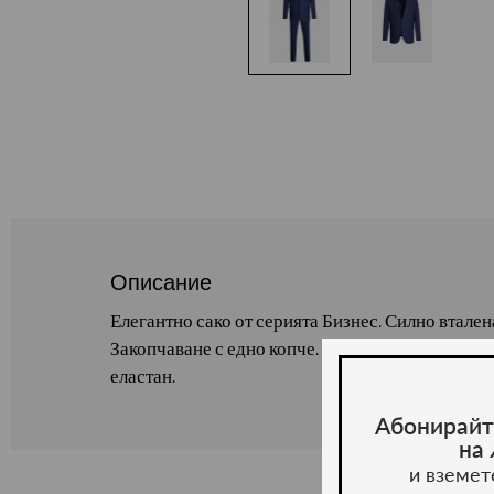
Описание
Елегантно сако от серията Бизнес. Силно втален
Закопчаване с едно копче. Състав : 86% Полиест
еластан.
Абонирайт
на
и вземет