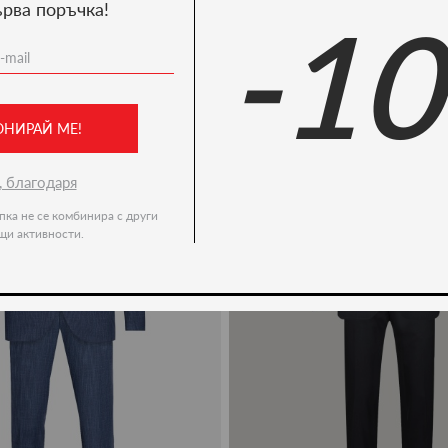
ърва поръчка!
-1
Ние препоръчваме
-50%
ОНИРАЙ МЕ!
, благодаря
пка не се комбинира с други
щи активности.