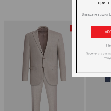
при п
-50%
АБ
Не
Посочената отстъ
теку