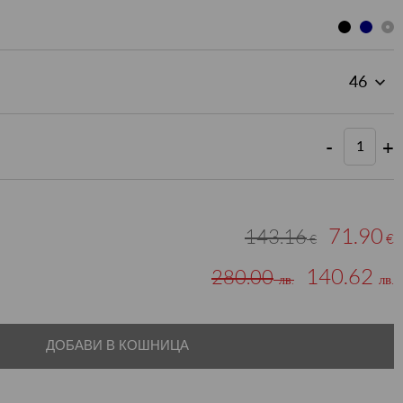
-
+
71.90
143.16
€
€
140.62
280.00
лв.
лв.
ДОБАВИ В КОШНИЦА