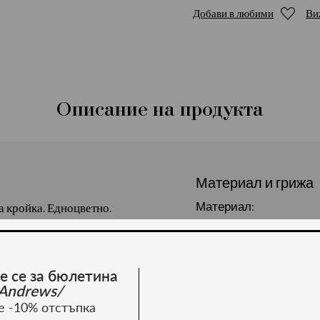
Добави в любими
Ви
Описание на продукта
Материал и грижа
Материал:
а кройка. Едноцветно.
ер, 10 % вискоза, 4%
е се за бюлетина
Andrews/
е -10% отстъпка