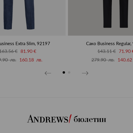
siness Extra Slim, 92197
Сако Business Regular,
163.56 €
81.90 €
143.11 €
71.90 
.90 лв.
160.18 лв.
279.90 лв.
140.62
бюлетин