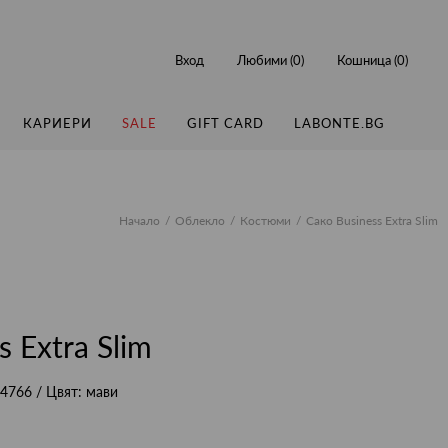
Вход
Любими (
0
)
Кошница (
0
)
КАРИЕРИ
SALE
GIFT CARD
LABONTE.BG
Начало
Облекло
Костюми
Сако Business Extra Slim
s Extra Slim
4766
/ Цвят:
мави